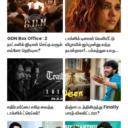
GDN Box Office : 2
டாக்ஸிக் டிரைலர் வெளியீட்டு
நாட்களில் ஜிடிஎன் செய்த வசூல்
விழாவில் ஜம்முன்னு வந்த
எவ்ளோ தெரியுமா?
நயன்தாரா!.. பக்கத்துல யாரு
பாருங்க!..
எதிர்பார்ப்பை எகிற வைத்த
நிஞ்சா படத்திலிருந்து Finally
டாக்ஸிக் ட்ரெய்லர்!
பாரத் விலகிட்டாரா?