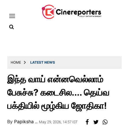
Home
Latest
HOME
LATEST NEWS
News
இந்த வாய் என்னவெல்லாம்
Throwback
பேசுச்சு? கடைசில.... தெய்வ
Television
Reviews
பக்தியில் மூழ்கிய ஜோதிகா!
Photos
By
Papiksha ..
Story
May 29, 2026, 14:57 IST