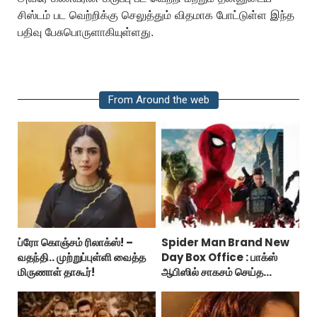
சிஸ்டம் பட வெற்றிக்கு செலுத்தும் விதமாக போட்டுள்ள இந்த
பதிவு பேசுபொருளாகியுள்ளது.
From Around the web
ப்ரோ கொஞ்சம் ரிலாக்ஸ்! –
Spider Man Brand New
வதந்தி.. முற்றுப்புள்ளி வைத்த
Day Box Office : பாக்ஸ்
மிருணாள் தாகூர்!
ஆபிஸில் சாகசம் செய்த
ஸ்பைடர் மேன் பிராண்ட் நியூ டே!