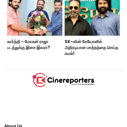
கார்த்தி - மோகன் ராஜா
SK-வின் சேயோனில்
படத்துக்கு இசை இவரா?
அதிரடியான மாற்றத்தை செய்த
கமல்!
About Us