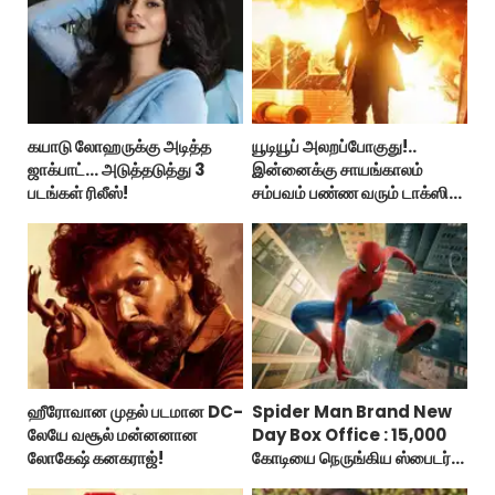
கயாடு லோஹருக்கு அடித்த
யூடியூப் அலறப்போகுது!..
ஜாக்பாட்... அடுத்தடுத்து 3
இன்னைக்கு சாயங்காலம்
படங்கள் ரிலீஸ்!
சம்பவம் பண்ண வரும் டாக்ஸிக்
டிரைலர்!..
ஹீரோவான முதல் படமான DC-
Spider Man Brand New
லேயே வசூல் மன்னனான
Day Box Office : 15,000
லோகேஷ் கனகராஜ்!
கோடியை நெருங்கிய ஸ்பைடர்
மேன் பிராண்ட் நியூ டே!