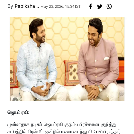
By
Papiksha ..
May 23, 2026, 15:34 IST
ஜெயம் ரவி:
முன்னதாக நடிகர் ஜெயம்ரவி குடும்ப பிரச்சனை குறித்து
சமீபத்தில் பிரஸ்மீட் ஒன்றில் மணமடைந்து மி பேசியிருந்தார் .