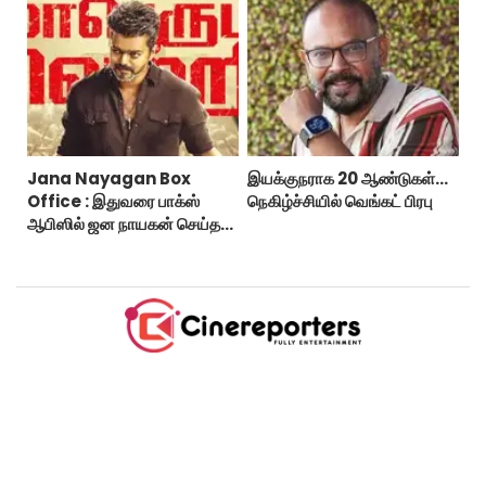
Jana Nayagan Box
இயக்குநராக 20 ஆண்டுகள்...
Office : இதுவரை பாக்ஸ்
நெகிழ்ச்சியில் வெங்கட் பிரபு
ஆபிஸில் ஜன நாயகன் செய்த
வசூல்?