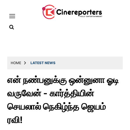
Home
Latest
HOME
LATEST NEWS
News
என் நண்பனுக்கு ஒன்னுனா ஓடி
Throwback
வருவேன் - கார்த்தியின்
Television
Reviews
செயலால் நெகிழ்ந்த ஜெயம்
Photos
ரவி!
Story