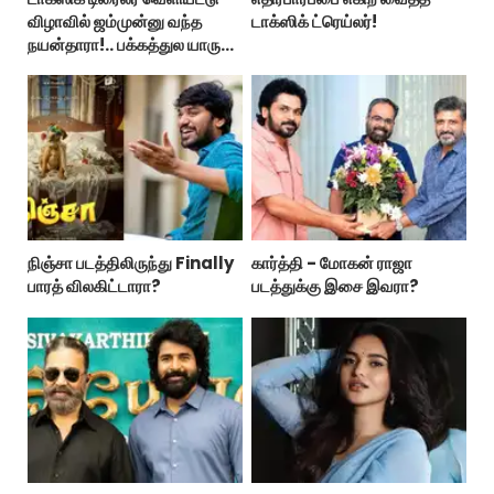
விழாவில் ஜம்முன்னு வந்த
டாக்ஸிக் ட்ரெய்லர்!
நயன்தாரா!.. பக்கத்துல யாரு
பாருங்க!..
நிஞ்சா படத்திலிருந்து Finally
கார்த்தி - மோகன் ராஜா
பாரத் விலகிட்டாரா?
படத்துக்கு இசை இவரா?