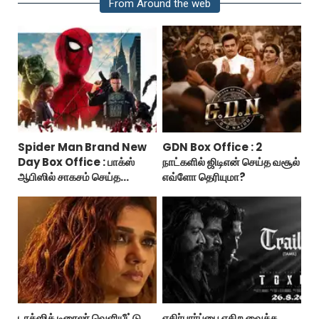
From Around the web
Spider Man Brand New
GDN Box Office : 2
Day Box Office : பாக்ஸ்
நாட்களில் ஜிடிஎன் செய்த வசூல்
ஆபிஸில் சாகசம் செய்த
எவ்ளோ தெரியுமா?
ஸ்பைடர் மேன் பிராண்ட் நியூ டே!
டாக்ஸிக் டிரைலர் வெளியீட்டு
எதிர்பார்ப்பை எகிற வைத்த