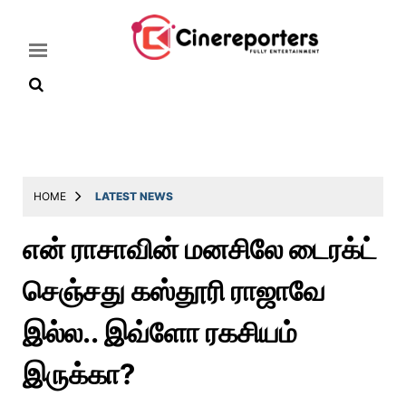
Home
Latest
HOME
LATEST NEWS
News
என் ராசாவின் மனசிலே டைரக்ட்
Throwback
செஞ்சது கஸ்தூரி ராஜாவே
Television
Reviews
இல்ல.. இவ்ளோ ரகசியம்
Photos
இருக்கா?
Story