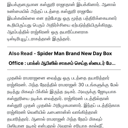
இயக்குனருமான கஸ்தூரி ராஜாதான் இயக்கினார். ஆனால்
உண்மையில் அந்தப் படத்தை கஸ்தூரி ராஜாவே
இயக்கவில்லை என தற்போது ஒரு மூத்த பத்திரிக்கையாளர்
கூறியிருப்பது பெரும் அதிர்ச்சியை ஏற்படுத்தியிருக்கிறது.
ஆரம்பத்தில் ராஜ்கிரண் ஒரு தயாரிப்பாளராக
டிஸ்டிரிபுயூட்டராகத்தான் இருந்தார்.
Also Read -
Spider Man Brand New Day Box
Office : பாக்ஸ் ஆபிஸில் சாகசம் செய்த ஸ்பைடர் மேன்
பிராண்ட் நியூ டே!
முதலில் ராமராஜனை வைத்து ஒரு படத்தை தயாரித்தார்
ராஜ்கிரண். அந்த நேரத்தில் ராமராஜன் 30 படங்களுக்கு மேல்
நடித்து மிகவும் பீக்கில் இருந்த நடிகர். அவருக்கு ஜோடியாக
கஸ்தூரியை நடிக்க வைத்தார். ராஜ்கிரண் படத்தில்தான்
கஸ்தூரி முதன் முதலில் அறிமுகமானார். இந்தப் படத்திற்காக
ராஜ்கிரண் வெளியில் ஃபைனான்ஸ் வாங்கித்தான்
தயாரித்தார். ஆனால் ராமராஜன் அந்த நேரம் மிகவும்
பிஸியான நடிகர் என்பதால் அவரால் சரியாக கால்ஷீட்