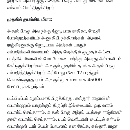
இறங்கி அவரே ஒரு கதையை ரெடி செய்து ஸ்கிரீன் ப்ளே
எல்லாம் செய்திருக்கிறார்.
முதலில் தயங்கிய மீனா:
அதன் பிறகு அவருக்கு ஜோடியாக ராதிகா, ரேவதி
போன்றவர்களிடம் அணுகியிருக்கிறார்கள். ஆனால்
ராஜ்கிரணுக்கு ஜோடியாக அவர்கள் யாரும்
சம்மதிக்கவில்லையாம். அந்த நேரத்தில் குமுதம் அட்டை
படத்தில் மீனாவின் போட்டோவை பார்த்து அவரது அம்மாவிடம்
கேட்டிருக்கிறார்கள். அவரும் முதலில் தயங்க அதன் பிறகு
சம்மதித்திருக்கிறார். அப்போது மீனா 12 படித்துக்
கொண்டிருந்தாராம். அவருக்கு சம்பளமாக 45000
பேசியிருக்கிறார்கள்.
படப்பிடிப்பும் ஆரம்பமாகியிருக்கிறது. கஸ்தூரி ராஜாவின்
டைரக்‌ஷனும் யாருக்கும் திருப்தி இல்லையாம். ஒரு வாரம்
டைரக்ட் செய்தாராம். அதன் பிறகு அந்தப் படத்தை ராஜ்கிரண்
தான் டைரக்ட் செய்தாராம். படம் வெளியாகி டைட்டில் கார்டில்
டைரக்‌ஷன் யார் பெயர் போடலாம் என கேட்க, கஸ்தூரி ராஜா