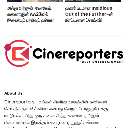
அல்லு அர்ஜுன், லோகேஷ்
ஹாரர் படமான Insidious
கனகராஜின் AA23யில்
Out of the Further-ன்
இணையும் பாலிவுட் ஹீரோ!
மிரட்டலான ட்ரெய்லர்!
About Us
Cinereporters – உங்கள் சினிமா உலகத்தின் உண்மைச்
செய்தித் தளம்! சினிமா என்பது வெறும் பொழுதுபோக்கு
மட்டுமல்ல, அது ஒரு கலை. அந்த கலையை, அதன்
பின்னணியில் இருக்கும் உழைப்பை, நுணுக்கங்களை