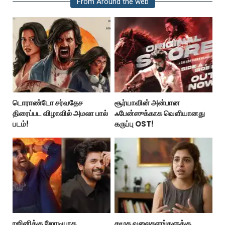
From Around the web
டொராண்டோ சர்வதேச
சூர்யாவின் அன்பான
திரைப்பட விழாவில் அமலா பால்
ஃபேன்ஸுக்காக வெளியானது
படம்!
கருப்பு OST!
ரஜினிக்கு ஜோடியாக
சமூக வலைதளங்களுக்கு