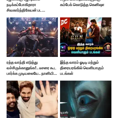
நடிக்கப்போகிறாரா
கம்பேக் கொடுத்த கெனிஷா
சிவகார்த்திகேயன் பட
ஹீரோயின்?
ரத்த வாந்தி எடுத்து
இந்த வாரம் ஓடிடி மற்றும்
வச்சிருக்கானுங்க!.. டீசரை கூட
திரையரங்கில் வெளியாகும்
பார்க்க முடியலையே.. நானியின்
படங்கள்
‘பாரடைஸ்’ பிழைக்குமா?