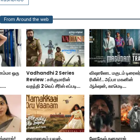
From Around the web
னம்மா ஒரு
Vadhandhi 2 Series
விஷாலோட மகுடம் டிரைலர
Review : சசிகுமாரின்
ரிலீஸ்!.. அப்பா மகனின்
..
வதந்தி 2 வெப் சீரிஸ் எப்படி
ஆக்‌ஷன், காமெடி
..
இருக்கு?... ட்விட்டர்
அட்டகாசம்!..
விமர்சனம்!
ங்கராஜ்!
வைரலாகும் யுவன்,
லோகேஷ் கனகராஜ்