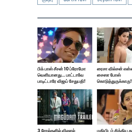
பிக் பாஸ் சீசன் 10 ப்ரோமோ
ரைசா வில்சன் என்
வெளியானது... பாட்டாவே
சைஸா போஸ்
பாடிட்டாரே விஜய் சேதுபதி!
கொடுத்துருக்காரு!
கவர்ச்சியின் உச்சம்!
3 ரோல்களில் விஷால்
மதியிடம் சிக்கிய த