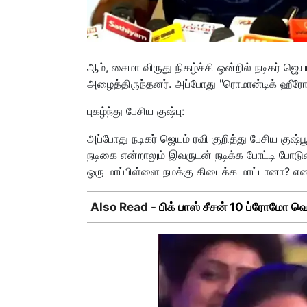
ஆம், சைமா விருது நிகழ்ச்சி ஒன்றில் நடிகர் ஜெய
அழைத்திருந்தனர். அப்போது "ரொமான்டிக் ஹீரோ"
புகழ்ந்து பேசிய குஷ்பு:
அப்போது நடிகர் ஜெயம் ரவி குறித்து பேசிய குஷ்
நடிகை என்றாலும் இவருடன் நடிக்க போட்டி போடுவா
ஒரு மாப்பிள்ளை நமக்கு கிடைக்க மாட்டானா? என
Also Read -
பிக் பாஸ் சீசன் 10 ப்ரோமோ வெ