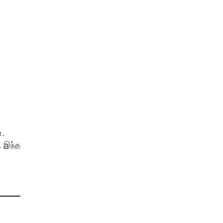
ை.
. இந்த