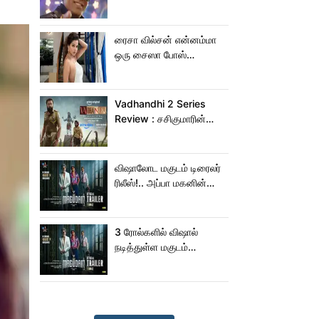
பாடிட்டாரே விஜய் சேதுபதி!
ரைசா வில்சன் என்னம்மா
ஒரு சைஸா போஸ்
கொடுத்துருக்காரு!..
கவர்ச்சியின் உச்சம்!..
Vadhandhi 2 Series
Review : சசிகுமாரின்
வதந்தி 2 வெப் சீரிஸ் எப்படி
இருக்கு?... ட்விட்டர்
விமர்சனம்!
விஷாலோட மகுடம் டிரைலர்
ரிலீஸ்!.. அப்பா மகனின்
ஆக்‌ஷன், காமெடி
அட்டகாசம்!..
3 ரோல்களில் விஷால்
நடித்துள்ள மகுடம்
ட்ரெய்லர்!