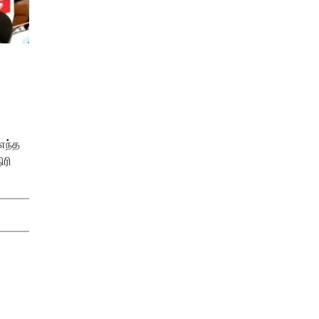
எந்த
ிரி