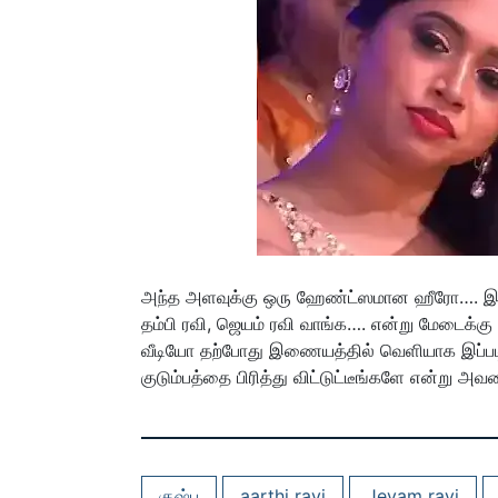
அந்த அளவுக்கு ஒரு ஹேண்ட்ஸமான ஹீரோ…. இன்ன
தம்பி ரவி, ஜெயம் ரவி வாங்க…. என்று மேடைக்க
வீடியோ தற்போது இணையத்தில் வெளியாக இப்படி இ
குடும்பத்தை பிரித்து விட்டுட்டீங்களே என்று அவர
குஷ்பு
aarthi ravi
Jeyam ravi