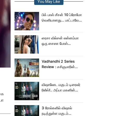
You May Like
பிக் பாஸ் சீசன் 10 ப்ரோமோ
வெளியானது... பாட்டாவே
பாடிட்டாரே விஜய் சேதுபதி!
ரைசா வில்சன் என்னம்மா
ஒரு சைஸா போஸ்
கொடுத்துருக்காரு!..
கவர்ச்சியின் உச்சம்!..
Vadhandhi 2 Series
Review : சசிகுமாரின்
வதந்தி 2 வெப் சீரிஸ் எப்படி
இருக்கு?... ட்விட்டர்
விமர்சனம்!
விஷாலோட மகுடம் டிரைலர்
ரிலீஸ்!.. அப்பா மகனின்
கை
ஆக்‌ஷன், காமெடி
யோ
அட்டகாசம்!..
3 ரோல்களில் விஷால்
நடித்துள்ள மகுடம்