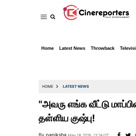
Home
Latest News
Throwback
Televis
Home
Latest
News
Throwback
HOME
LATEST NEWS
Television
"அவரு எங்க வீட்டு மாப்ப
Reviews
தள்ளிய குஷ்பு!
Photos
Story
By
papiksha
May 18, 2026, 13:24 IST