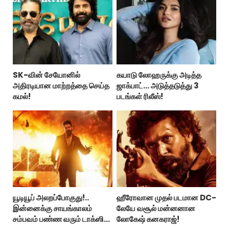
SK-வின் சேயோனில்
கயாடு லோஹருக்கு அடித்த
அதிரடியான மாற்றத்தை செய்த
ஜாக்பாட்... அடுத்தடுத்து 3
கமல்!
படங்கள் ரிலீஸ்!
யூடியூப் அலறப்போகுது!..
ஹீரோவான முதல் படமான DC-
இன்னைக்கு சாயங்காலம்
லேயே வசூல் மன்னனான
சம்பவம் பண்ண வரும் டாக்ஸிக்
லோகேஷ் கனகராஜ்!