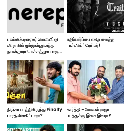
டாக்ஸிக் டிரைலர் வெளியீட்டு
எதிர்பார்ப்பை எகிற வைத்த
விழாவில் ஜம்முன்னு வந்த
டாக்ஸிக் ட்ரெய்லர்!
நயன்தாரா!.. பக்கத்துல யாரு
பாருங்க!..
நிஞ்சா படத்திலிருந்து Finally
கார்த்தி - மோகன் ராஜா
பாரத் விலகிட்டாரா?
படத்துக்கு இசை இவரா?