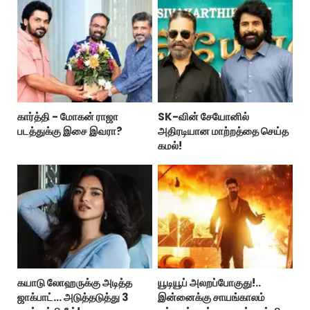
கார்த்தி - மோகன் ராஜா
SK-வின் சேயோனில்
படத்துக்கு இசை இவரா?
அதிரடியான மாற்றத்தை செய்த
கமல்!
கயாடு லோஹருக்கு அடித்த
யூடியூப் அலறப்போகுது!..
ஜாக்பாட்... அடுத்தடுத்து 3
இன்னைக்கு சாயங்காலம்