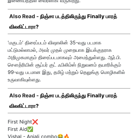
இணையத்தில் வைரலாகி வருகிறது.
Also Read -
நிஞ்சா படத்திலிருந்து Finally பாரத்
விலகிட்டாரா?
'மகுடம்' திரைப்படம் விஷாலின் 35-வது படமாக
மட்டுமல்லாமல், அவர் முதல் முறையாக இயக்குநராக
அறிமுகமாகும் திரைப்படமாகவும் அமைந்துள்ளது. ஆர்.பி.
சௌத்ரியின் சூப்பர் குட் ஃபிலிம்ஸ் நிறுவனம் தயாரிக்கும்
99-வது படமான இது, தமிழ் மற்றும் தெலுங்கு மொழிகளில்
உருவாகியுள்ளது.
Also Read -
நிஞ்சா படத்திலிருந்து Finally பாரத்
விலகிட்டாரா?
First Night❌
First Aid✅
Vishal - Anjali combo😂🔥