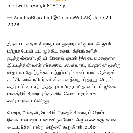
pic.twitter.com/kj60803Ijc
— AmuthaBharathi (@CinemaWithAB)
June 29,
2026
இந்தப் படத்தில் விஷாலுடன் துஷாரா விஜயன், அஞ்சலி
மற்றும் யோகி பாபு முக்கிய கதாபாத்திரங்களில்
நடித்துள்ளனர். ஜி.வி. பிரகாஷ் குமார் இசையமைத்துள்ள
இப்படத்தின் டீஸர் ஏற்கனவே வெளியாகி, விஷாலின் மூன்று
விதமான தோற்றங்கள் மற்றும் பிரம்மாண்டமான ஆக்‌ஷன்
காட்சிகளால் ரசிகர்களின் கவனத்தை ஈர்த்தது. பெரும்
எதிர்பார்ப்பை ஏற்படுத்தியுள்ள 'மகுடம்' திரைப்படம் ஜூலை
மாதத்தில் திரையரங்குகளில் வெளியாகும் என
எதிர்பார்க்கப்படுகிறது.
மேலும், அந்த வீடியோவில் "நானும் விஷாலும் ரொம்ப
ரிஸ்கியான ஷாட் பண்ணிருக்கோம். அதுல எனக்கு கால்ல
அடிபட்டுச்சு" என்று அஞ்சலி கூறுகிறார். உடனே