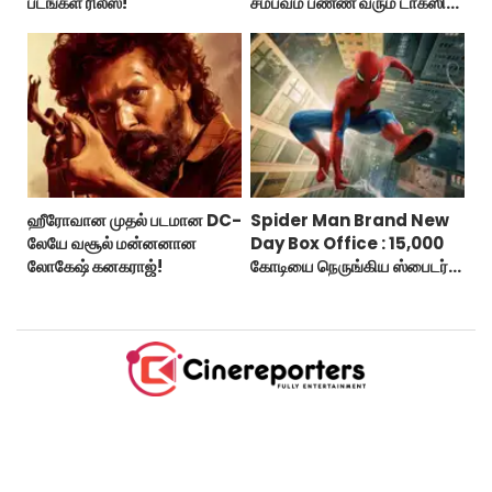
படங்கள் ரிலீஸ்!
சம்பவம் பண்ண வரும் டாக்ஸிக்
டிரைலர்!..
ஹீரோவான முதல் படமான DC-
Spider Man Brand New
லேயே வசூல் மன்னனான
Day Box Office : 15,000
லோகேஷ் கனகராஜ்!
கோடியை நெருங்கிய ஸ்பைடர்
மேன் பிராண்ட் நியூ டே!