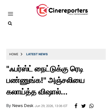
Home
Latest
HOME
LATEST NEWS
News
"ஃபர்ஸ்ட் நைட்டுக்கு ரெடி
Throwback
பண்ணுங்க!" அஞ்சலியை
Television
Reviews
கலாய்த்த விஷால்...
Photos
By
News Desk
Story
Jun 29, 2026, 13:06 IST