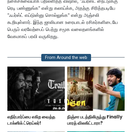
நகைச்சுவையாக பதிலளித்த விஷால், "ஃபர்ஸ்ட் நைட்டுக்கு
ரெடி பண்ணுங்க" என்று கலாய்க்க, அதற்கு சிரித்தபடியே
"ஃபர்ஸ்ட் எய்டுன்னு சொல்லுங்க" என்று அஞ்சலி
கூறியுள்ளார். இந்த ஜாலியான உரையாடல் ரசிகர்களிடையே
பெரும் வரவேற்பைப் பெற்று சமூக வலைதளங்களில்
வேகமாகப் பரவி வருகிறது.
From Around the web
எதிர்பார்ப்பை எகிற வைத்த
நிஞ்சா படத்திலிருந்து Finally
டாக்ஸிக் ட்ரெய்லர்!
பாரத் விலகிட்டாரா?