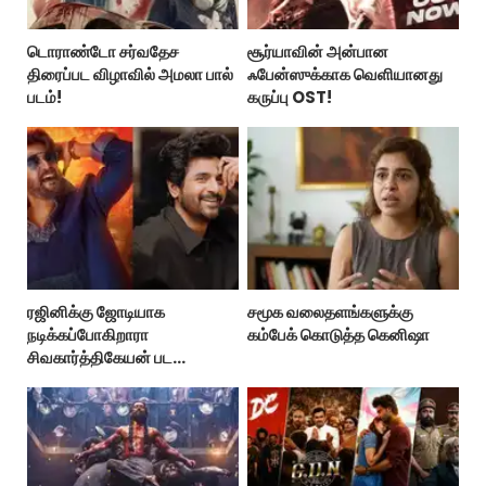
டொராண்டோ சர்வதேச
சூர்யாவின் அன்பான
திரைப்பட விழாவில் அமலா பால்
ஃபேன்ஸுக்காக வெளியானது
படம்!
கருப்பு OST!
ரஜினிக்கு ஜோடியாக
சமூக வலைதளங்களுக்கு
நடிக்கப்போகிறாரா
கம்பேக் கொடுத்த கெனிஷா
சிவகார்த்திகேயன் பட
ஹீரோயின்?