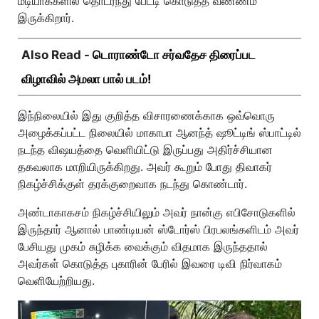
மீடியாக்களில் தொடர்ந்து பேட்டி கொடுத்த வண்ணம்
இருக்கிறார்.
Also Read -
டொராண்டோ சர்வதேச திரைப்பட
விழாவில் அமலா பால் படம்!
இந்நிலையில் இது குறித்த விசாரணைக்காக ஒவ்வொரு
அழைக்கப்பட்ட நிலையில் மாகாபா ஆனந்த் ஷூட்டிங் ஸ்பாட்டில்
நடந்த விஷயத்தை வெளியிட்டு இருப்பது அதிர்ச்சியான
தகவலாக மாறியிருக்கிறது. அவர் கூறும் போது திவாகர்
நிகழ்ச்சிக்குள் தரக்குறைவாக நடந்து கொண்டார்.
அண்டாகாகசம் நிகழ்ச்சியிலும் அவர் நான்கு எபிசோடுகளில்
இருந்தார் ஆனால் பாண்டியன் ஸ்டோர்ஸ் பிரபலங்களிடம் அவர்
பேசியது முகம் சுழிக்க வைக்கும் விதமாக இருந்ததால்
அவர்கள் கொடுத்த புகாரின் பேரில் இவரை டிவி நிர்வாகம்
வெளியேற்றியது.