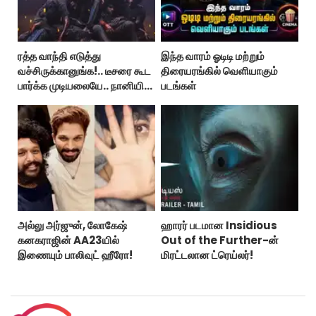
ரத்த வாந்தி எடுத்து
இந்த வாரம் ஓடிடி மற்றும்
வச்சிருக்கானுங்க!.. டீசரை கூட
திரையரங்கில் வெளியாகும்
பார்க்க முடியலையே.. நானியின்
படங்கள்
‘பாரடைஸ்’ பிழைக்குமா?
அல்லு அர்ஜுன், லோகேஷ்
ஹாரர் படமான Insidious
கனகராஜின் AA23யில்
Out of the Further-ன்
இணையும் பாலிவுட் ஹீரோ!
மிரட்டலான ட்ரெய்லர்!