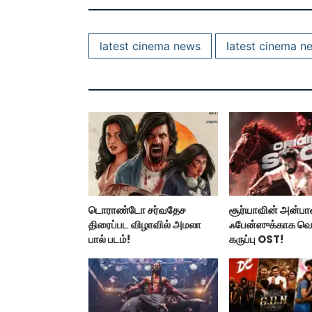
latest cinema news
latest cinema n
டொராண்டோ சர்வதேச
சூர்யாவின் அன்ப
திரைப்பட விழாவில் அமலா
ஃபேன்ஸுக்காக வ
பால் படம்!
கருப்பு OST!