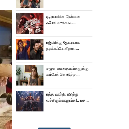
பால் படம்!
சூர்யாவின் அன்பான
ஃபேன்ஸுக்காக
வெளியானது கருப்பு OST!
ரஜினிக்கு ஜோடியாக
நடிக்கப்போகிறாரா
சிவகார்த்திகேயன் பட
ஹீரோயின்?
சமூக வலைதளங்களுக்கு
கம்பேக் கொடுத்த
கெனிஷா
ரத்த வாந்தி எடுத்து
வச்சிருக்கானுங்க!.. டீசரை
கூட பார்க்க முடியலையே..
நானியின் ‘பாரடைஸ்’
பிழைக்குமா?