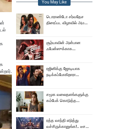
You May Like
டொராண்டோ சர்வதேச
டன்
திரைப்பட விழாவில் அமலா
பால் படம்!
ைல்
சூர்யாவின் அன்பான
ாக
ஃபேன்ஸுக்காக
வெளியானது கருப்பு OST!
ாக
ரஜினிக்கு ஜோடியாக
்றார்.
நடிக்கப்போகிறாரா
சிவகார்த்திகேயன் பட
ஹீரோயின்?
சமூக வலைதளங்களுக்கு
கம்பேக் கொடுத்த
கெனிஷா
ரத்த வாந்தி எடுத்து
வச்சிருக்கானுங்க!.. டீசரை