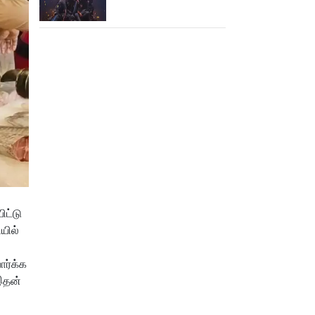
கூட பார்க்க முடியலையே..
நானியின் ‘பாரடைஸ்’
பிழைக்குமா?
ிட்டு
யில்
ார்க்க
இதன்