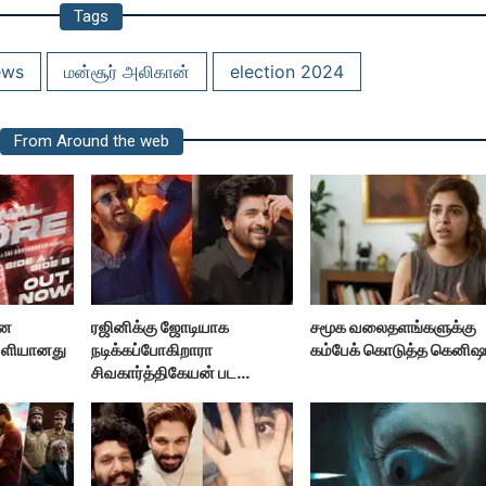
Tags
ews
மன்சூர் அலிகான்
election 2024
From Around the web
ான
ரஜினிக்கு ஜோடியாக
சமூக வலைதளங்களுக்கு
ெளியானது
நடிக்கப்போகிறாரா
கம்பேக் கொடுத்த கெனிஷ
சிவகார்த்திகேயன் பட
ஹீரோயின்?