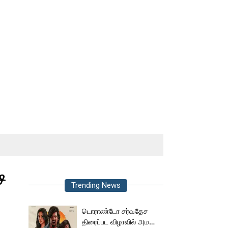
ி
Trending News
டொராண்டோ சர்வதேச
திரைப்பட விழாவில் அமலா