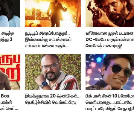
 அடித்த
யூடியூப் அலறப்போகுது!..
ஹீரோவான முதல் படமான
ுத்து 3
இன்னைக்கு சாயங்காலம்
DC-லேயே வசூல் மன்ன
சம்பவம் பண்ண வரும்
லோகேஷ் கனகராஜ்!
டாக்ஸிக் டிரைலர்!..
 Box
இயக்குநராக 20 ஆண்டுகள்...
பிக் பாஸ் சீசன் 10 ப்ரோம
பாக்ஸ்
நெகிழ்ச்சியில் வெங்கட் பிரபு
வெளியானது... பாட்டாவே
ன் செய்த
பாடிட்டாரே விஜய் சேதுபதி