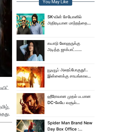
You May Like
SK-வின் சேயோனில்
அதிரடியான மாற்றத்தை
செய்த கமல்!
கயாடு லோஹருக்கு
அடித்த ஜாக்பாட்...
அடுத்தடுத்து 3 படங்கள்
ரிலீஸ்!
யூடியூப் அலறப்போகுது!..
இன்னைக்கு சாயங்காலம்
சம்பவம் பண்ண வரும்
ெயிட்
டாக்ஸிக் டிரைலர்!..
ஹீரோவான முதல் படமான
DC-லேயே வசூல்
மிழ்,
மன்னனான லோகேஷ்
்தது.
கனகராஜ்!
Spider Man Brand New
Day Box Office :