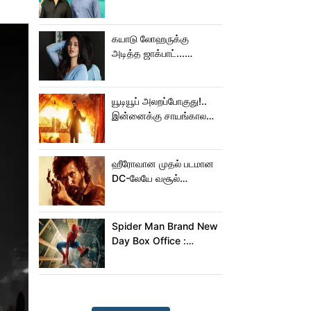
செய்த கமல்!
கயாடு லோஹருக்கு
அடித்த ஜாக்பாட்...
அடுத்தடுத்து 3 படங்கள்
ரிலீஸ்!
யூடியூப் அலறப்போகுது!..
இன்னைக்கு சாயங்காலம்
சம்பவம் பண்ண வரும்
டாக்ஸிக் டிரைலர்!..
ஹீரோவான முதல் படமான
DC-லேயே வசூல்
மன்னனான லோகேஷ்
கனகராஜ்!
Spider Man Brand New
Day Box Office :
15,000 கோடியை
நெருங்கிய ஸ்பைடர் மேன்
பிராண்ட் நியூ டே!