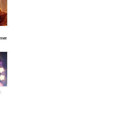
னான
ோ
!