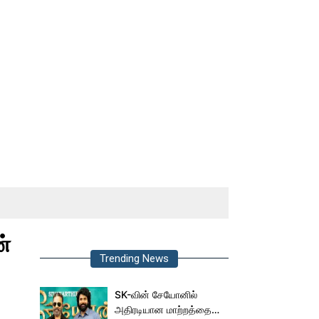
ன்
Trending News
SK-வின் சேயோனில்
அதிரடியான மாற்றத்தை