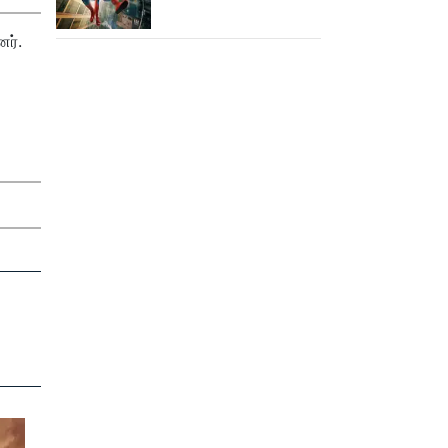
15,000 கோடியை
நெருங்கிய ஸ்பைடர் மேன்
ர்.
பிராண்ட் நியூ டே!