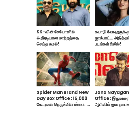
SK-வின் சேயோனில்
கயாடு லோஹருக்கு
அதிரடியான மாற்றத்தை
ஜாக்பாட்... அடுத்தட
செய்த கமல்!
படங்கள் ரிலீஸ்!
Spider Man Brand New
Jana Nayagan
Day Box Office : 15,000
Office : இதுவரை 
கோடியை நெருங்கிய ஸ்பைடர்
ஆபிஸில் ஜன நாயக
மேன் பிராண்ட் நியூ டே!
வசூல்?