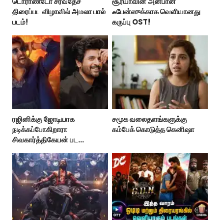
டொராண்டோ சர்வதேச
சூர்யாவின் அன்பான
திரைப்பட விழாவில் அமலா பால்
ஃபேன்ஸுக்காக வெளியானது
படம்!
கருப்பு OST!
ரஜினிக்கு ஜோடியாக
சமூக வலைதளங்களுக்கு
நடிக்கப்போகிறாரா
கம்பேக் கொடுத்த கெனிஷா
சிவகார்த்திகேயன் பட
ஹீரோயின்?