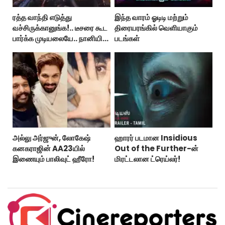
ரத்த வாந்தி எடுத்து
இந்த வாரம் ஓடிடி மற்றும்
வச்சிருக்கானுங்க!.. டீசரை கூட
திரையரங்கில் வெளியாகும்
பார்க்க முடியலையே.. நானியின்
படங்கள்
‘பாரடைஸ்’ பிழைக்குமா?
அல்லு அர்ஜுன், லோகேஷ்
ஹாரர் படமான Insidious
கனகராஜின் AA23யில்
Out of the Further-ன்
இணையும் பாலிவுட் ஹீரோ!
மிரட்டலான ட்ரெய்லர்!