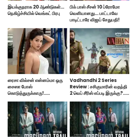
இயக்குநராக 20 ஆண்டுகள்...
பிக் பாஸ் சீசன் 10 ப்ரோமோ
நெகிழ்ச்சியில் வெங்கட் பிரபு
வெளியானது... பாட்டாவே
பாடிட்டாரே விஜய் சேதுபதி!
ரைசா வில்சன் என்னம்மா ஒரு
Vadhandhi 2 Series
சைஸா போஸ்
Review : சசிகுமாரின் வதந்தி
கொடுத்துருக்காரு!..
2 வெப் சீரிஸ் எப்படி இருக்கு?...
கவர்ச்சியின் உச்சம்!..
ட்விட்டர் விமர்சனம்!