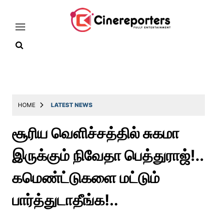
Home
Latest
HOME
LATEST NEWS
News
சூரிய வெளிச்சத்தில் சுகமா
Throwback
இருக்கும் நிவேதா பெத்துராஜ்!..
Television
Reviews
கமெண்ட்டுகளை மட்டும்
Photos
பார்த்துடாதீங்க!..
Story