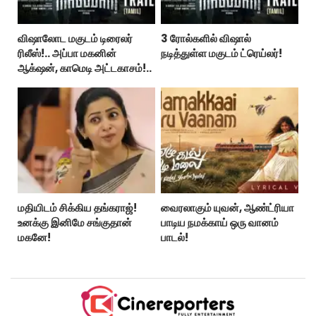
விஷாலோட மகுடம் டிரைலர்
3 ரோல்களில் விஷால்
ரிலீஸ்!.. அப்பா மகனின்
நடித்துள்ள மகுடம் ட்ரெய்லர்!
ஆக்‌ஷன், காமெடி அட்டகாசம்!..
மதியிடம் சிக்கிய தங்கராஜ்!
வைரலாகும் யுவன், ஆண்ட்ரியா
உனக்கு இனிமே சங்குதான்
பாடிய நமக்காய் ஒரு வானம்
மகனே!
பாடல்!