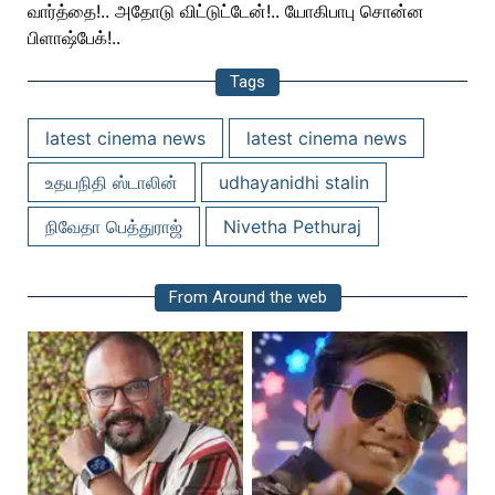
வார்த்தை!.. அதோடு விட்டுட்டேன்!.. யோகிபாபு சொன்ன
பிளாஷ்பேக்!..
Tags
latest cinema news
latest cinema news
உதயநிதி ஸ்டாலின்
udhayanidhi stalin
நிவேதா பெத்துராஜ்
Nivetha Pethuraj
From Around the web