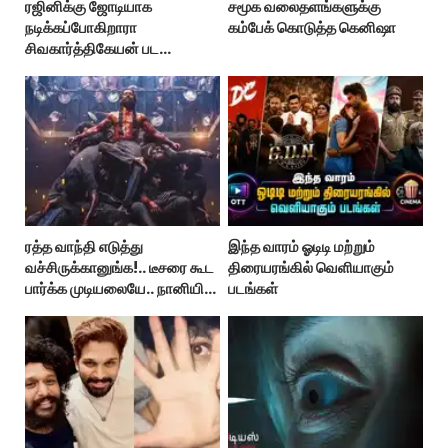
ரஜினிக்கு ஜோடியாக
சமூக வலைதளங்களுக்கு
நடிக்கப்போகிறாரா
கம்பேக் கொடுத்த கெனிஷா
சிவகார்த்திகேயன் பட
ஹீரோயின்?
ரத்த வாந்தி எடுத்து
இந்த வாரம் ஓடிடி மற்றும்
வச்சிருக்கானுங்க!.. டீசரை கூட
திரையரங்கில் வெளியாகும்
பார்க்க முடியலையே.. நானியின்
படங்கள்
‘பாரடைஸ்’ பிழைக்குமா?