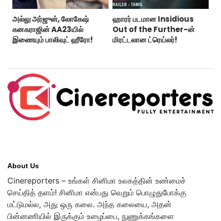
அல்லு அர்ஜுன், லோகேஷ்
ஹாரர் படமான Insidious
கனகராஜின் AA23யில்
Out of the Further-ன்
இணையும் பாலிவுட் ஹீரோ!
மிரட்டலான ட்ரெய்லர்!
About Us
Cinereporters – உங்கள் சினிமா உலகத்தின் உண்மைச்
செய்தித் தளம்! சினிமா என்பது வெறும் பொழுதுபோக்கு
மட்டுமல்ல, அது ஒரு கலை. அந்த கலையை, அதன்
பின்னணியில் இருக்கும் உழைப்பை, நுணுக்கங்களை