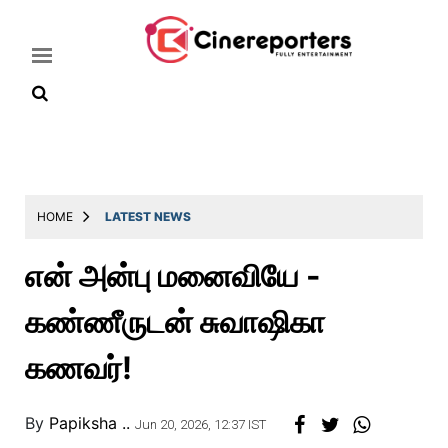
Home
Latest
HOME
LATEST NEWS
News
என் அன்பு மனைவியே -
Throwback
கண்ணீருடன் சுவாஷிகா
Television
Reviews
கணவர்!
Photos
By
Papiksha ..
Story
Jun 20, 2026, 12:37 IST