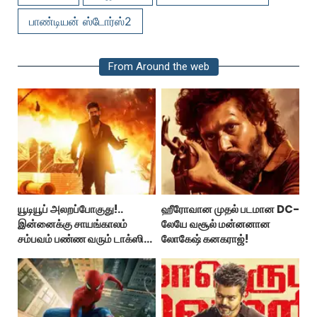
பாண்டியன் ஸ்டோர்ஸ்2
From Around the web
யூடியூப் அலறப்போகுது!..
ஹீரோவான முதல் படமான DC-
இன்னைக்கு சாயங்காலம்
லேயே வசூல் மன்னனான
சம்பவம் பண்ண வரும் டாக்ஸிக்
லோகேஷ் கனகராஜ்!
டிரைலர்!..