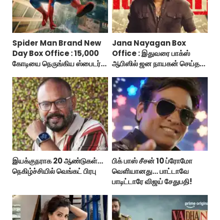
Spider Man Brand New
Jana Nayagan Box
Day Box Office : 15,000
Office : இதுவரை பாக்ஸ்
கோடியை நெருங்கிய ஸ்பைடர்
ஆபிஸில் ஜன நாயகன் செய்த
மேன் பிராண்ட் நியூ டே!
வசூல்?
இயக்குநராக 20 ஆண்டுகள்...
பிக் பாஸ் சீசன் 10 ப்ரோமோ
நெகிழ்ச்சியில் வெங்கட் பிரபு
வெளியானது... பாட்டாவே
பாடிட்டாரே விஜய் சேதுபதி!