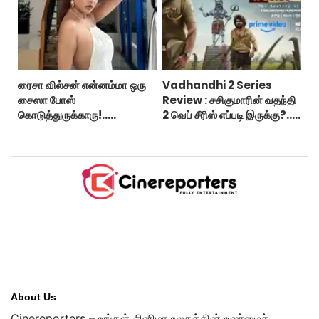
ரைசா வில்சன் என்னம்மா ஒரு
Vadhandhi 2 Series
சைஸா போஸ்
Review : சசிகுமாரின் வதந்தி
கொடுத்துருக்காரு!..
2 வெப் சீரிஸ் எப்படி இருக்கு?...
கவர்ச்சியின் உச்சம்!..
ட்விட்டர் விமர்சனம்!
About Us
Cinereporters – உங்கள் சினிமா உலகத்தின் உண்மைச்