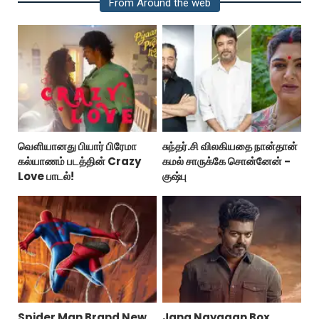
From Around the web
வெளியானது பியார் பிரேமா
சுந்தர்.சி விலகியதை நான்தான்
கல்யாணம் படத்தின் Crazy
கமல் சாருக்கே சொன்னேன் -
Love பாடல்!
குஷ்பு
Spider Man Brand New
Jana Nayagan Box