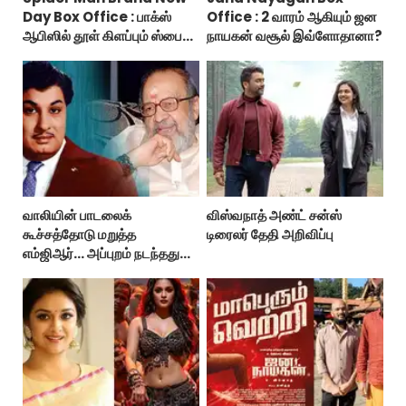
Day Box Office : பாக்ஸ்
Office : 2 வாரம் ஆகியும் ஜன
ஆபிஸில் தூள் கிளப்பும் ஸ்பைடர்
நாயகன் வசூல் இவ்ளோதானா?
மேன் பிராண்ட் நியூ டே!
வாலியின் பாடலைக்
விஸ்வநாத் அண்ட் சன்ஸ்
கூச்சத்தோடு மறுத்த
டிரைலர் தேதி அறிவிப்பு
எம்ஜிஆர்... அப்புறம் நடந்தது
இதுதான்!