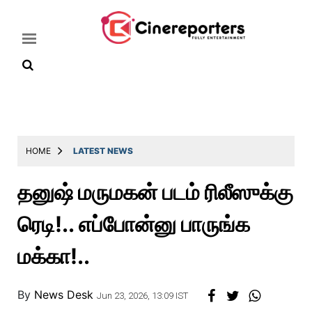
Home
Latest
HOME
LATEST NEWS
News
தனுஷ் மருமகன் படம் ரிலீஸுக்கு
Throwback
ரெடி!.. எப்போன்னு பாருங்க
Television
Reviews
மக்கா!..
Photos
By
News Desk
Story
Jun 23, 2026, 13:09 IST