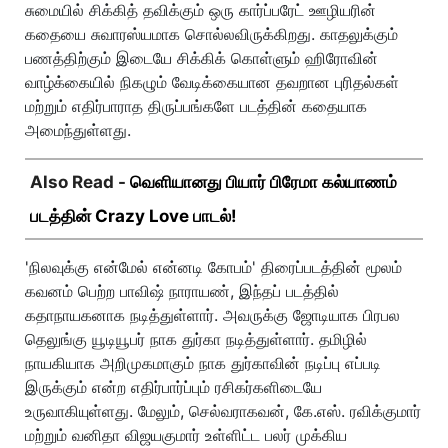
சுமையில் சிக்கித் தவிக்கும் ஒரு கார்ப்பரேட் ஊழியரின்
கதையை சுவாரஸ்யமாக சொல்லவிருக்கிறது. காதலுக்கும்
பணத்திற்கும் இடையே சிக்கிக் கொள்ளும் ஹிரோவின்
வாழ்க்கையில் நிகழும் வேடிக்கையான தவறான புரிதல்கள்
மற்றும் எதிர்பாராத திருப்பங்களே படத்தின் கதையாக
அமைந்துள்ளது.
Also Read -
வெளியானது பியார் பிரேமா கல்யாணம்
படத்தின் Crazy Love பாடல்!
'நிலவுக்கு என்மேல் என்னடி கோபம்' திரைப்படத்தின் மூலம்
கவனம் பெற்ற பாவிஷ் நாராயண், இந்தப் படத்தில்
கதாநாயகனாக நடித்துள்ளார். அவருக்கு ஜோடியாக பிரபல
தெலுங்கு யூடியூபர் நாக துர்கா நடித்துள்ளார். தமிழில்
நாயகியாக அறிமுகமாகும் நாக துர்காவின் நடிப்பு எப்படி
இருக்கும் என்ற எதிர்பார்ப்பும் ரசிகர்களிடையே
உருவாகியுள்ளது. மேலும், செல்வராகவன், கே.எஸ். ரவிக்குமார்
மற்றும் வனிதா விஜயகுமார் உள்ளிட்ட பலர் முக்கிய