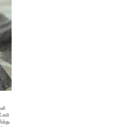
தன்
்சுமி
்த்து