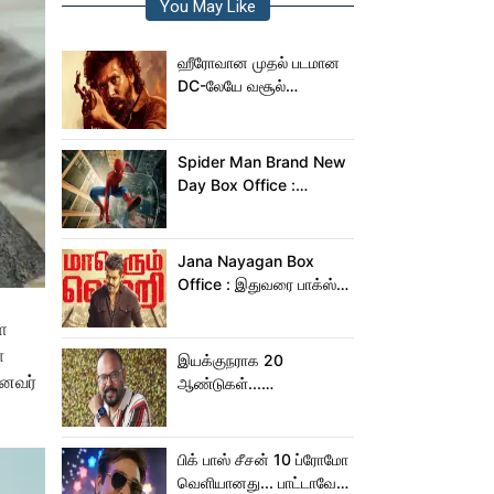
You May Like
ஹீரோவான முதல் படமான
DC-லேயே வசூல்
மன்னனான லோகேஷ்
கனகராஜ்!
Spider Man Brand New
Day Box Office :
15,000 கோடியை
நெருங்கிய ஸ்பைடர் மேன்
பிராண்ட் நியூ டே!
Jana Nayagan Box
Office : இதுவரை பாக்ஸ்
ஆபிஸில் ஜன நாயகன்
ள
செய்த வசூல்?
ா
இயக்குநராக 20
ானவர்
ஆண்டுகள்...
நெகிழ்ச்சியில் வெங்கட்
பிரபு
பிக் பாஸ் சீசன் 10 ப்ரோமோ
வெளியானது... பாட்டாவே