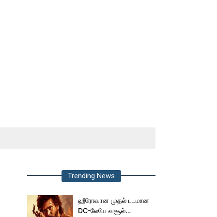
Trending News
ஹீரோவான முதல் படமான
DC-லேயே வசூல்