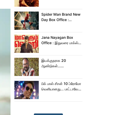
மன்னனான லோகேஷ்
கனகராஜ்!
Spider Man Brand New
Day Box Office :
15,000 கோடியை
நெருங்கிய ஸ்பைடர் மேன்
பிராண்ட் நியூ டே!
Jana Nayagan Box
Office : இதுவரை பாக்ஸ்
ஆபிஸில் ஜன நாயகன்
செய்த வசூல்?
இயக்குநராக 20
ஆண்டுகள்...
நெகிழ்ச்சியில் வெங்கட்
பிரபு
பிக் பாஸ் சீசன் 10 ப்ரோமோ
வெளியானது... பாட்டாவே
பாடிட்டாரே விஜய் சேதுபதி!