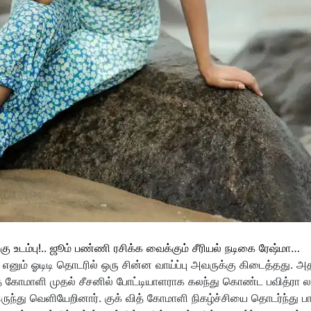
ு உடம்பு!.. ஜூம் பண்ணி ரசிக்க வைக்கும் சீரியல் நடிகை ரேஷ்மா…
னும் ஓடிடி தொடரில் ஒரு சின்ன வாய்ப்பு அவருக்கு கிடைத்தது. அ
் கோமாளி முதல் சீசனில் போட்டியாளராக கலந்து கொண்ட பவித்ரா லட
ருந்து வெளியேறினார். குக் வித் கோமாளி நிகழ்ச்சியை தொடர்ந்து பார