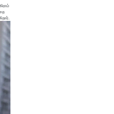
கிராம்
ாறை
றார்.