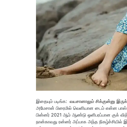
இதையும் படிங்க:
வயசானாலும் சிக்குன்னு இருக்க
அமேசான் பிரைமில் வெளியான டைம் என்ன பாஸ் எ
பின்னர் 2021 ஆம் ஆண்டு ஒளிபரப்பான குக் வித
நான்காவது ரன்னர் அப்பாக அந்த நிகழ்ச்சியில் இ