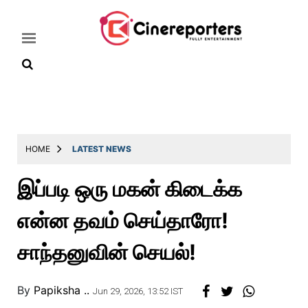
Home
Latest
HOME
LATEST NEWS
News
இப்படி ஒரு மகன் கிடைக்க
Throwback
என்ன தவம் செய்தாரோ!
Television
Reviews
சாந்தனுவின் செயல்!
Photos
By
Papiksha ..
Story
Jun 29, 2026, 13:52 IST