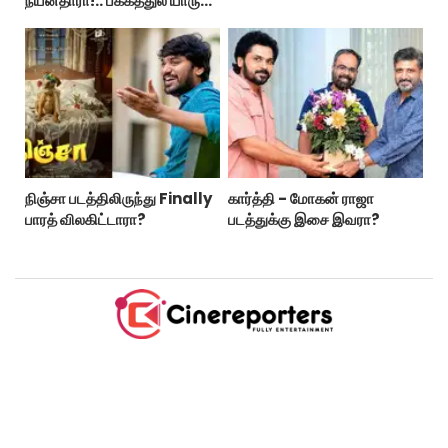
நயன்தாரா!.. பக்கத்துல யாரு
பாருங்க!..
நிஞ்சா படத்திலிருந்து Finally
கார்த்தி - மோகன் ராஜா
பாரத் விலகிட்டாரா?
படத்துக்கு இசை இவரா?