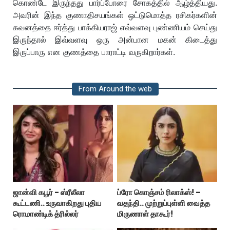
கொண்டே இருந்தது பார்ப்போரை சோகத்தில் ஆழ்த்தியது.
அவரின் இந்த குணாதிசயங்கள் ஒட்டுமொத்த ரசிகர்களின்
கவனத்தை ஈர்த்து பாக்கியராஜ் எவ்வளவு புண்ணியம் செய்து
இருந்தால் இவ்வளவு ஒரு அன்பான மகன் கிடைத்து
இருப்பாரு என குணத்தை பாராட்டி வருகிறார்கள்.
From Around the web
ஜான்வி கபூர் - ஸ்ரீலீலா
ப்ரோ கொஞ்சம் ரிலாக்ஸ்! –
கூட்டணி.. உருவாகிறது புதிய
வதந்தி.. முற்றுப்புள்ளி வைத்த
ரொமாண்டிக் த்ரில்லர்
மிருணாள் தாகூர்!