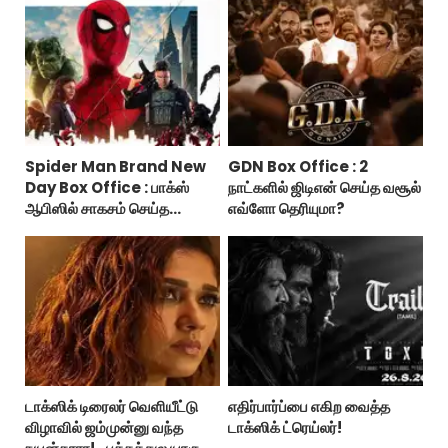
Spider Man Brand New
GDN Box Office : 2
Day Box Office : பாக்ஸ்
நாட்களில் ஜிடிஎன் செய்த வசூல்
ஆபிஸில் சாகசம் செய்த
எவ்ளோ தெரியுமா?
ஸ்பைடர் மேன் பிராண்ட் நியூ டே!
டாக்ஸிக் டிரைலர் வெளியீட்டு
எதிர்பார்ப்பை எகிற வைத்த
விழாவில் ஜம்முன்னு வந்த
டாக்ஸிக் ட்ரெய்லர்!