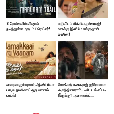
3 ரோல்களில் விஷால்
மதியிடம் சிக்கிய தங்கராஜ்!
நடித்துள்ள மகுடம் ட்ரெய்லர்!
உனக்கு இனிமே சங்குதான்
மகனே!
வைரலாகும் யுவன், ஆண்ட்ரியா
லோகேஷ் கனகராஜ் ஹீரோவாக
பாடிய நமக்காய் ஒரு வானம்
அசத்தினாரா?.. டிசி படம் எப்படி
பாடல்!
இருக்கு?.. ஹானஸ்ட்
விமர்சனம்!..