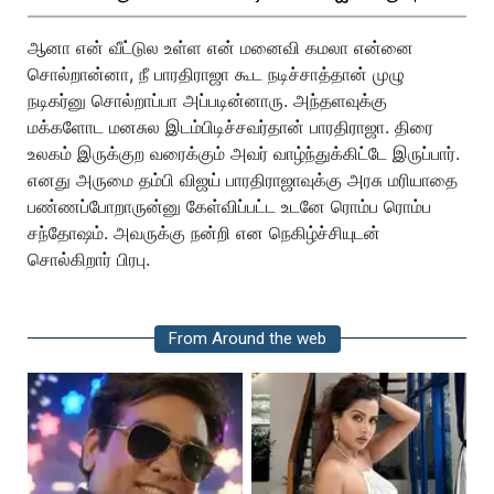
ஆனா என் வீட்டுல உள்ள என் மனைவி கமலா என்னை
சொல்றான்னா, நீ பாரதிராஜா கூட நடிச்சாத்தான் முழு
நடிகர்னு சொல்றாப்பா அப்படின்னாரு. அந்தளவுக்கு
மக்களோட மனசுல இடம்பிடிச்சவர்தான் பாரதிராஜா. திரை
உலகம் இருக்குற வரைக்கும் அவர் வாழ்ந்துக்கிட்டே இருப்பார்.
எனது அருமை தம்பி விஜய் பாரதிராஜாவுக்கு அரசு மரியாதை
பண்ணப்போறாருன்னு கேள்விப்பட்ட உடனே ரொம்ப ரொம்ப
சந்தோஷம். அவருக்கு நன்றி என நெகிழ்ச்சியுடன்
சொல்கிறார் பிரபு.
From Around the web