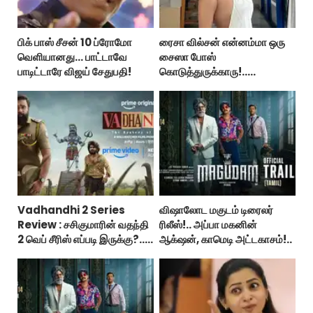
பிக் பாஸ் சீசன் 10 ப்ரோமோ
ரைசா வில்சன் என்னம்மா ஒரு
வெளியானது... பாட்டாவே
சைஸா போஸ்
பாடிட்டாரே விஜய் சேதுபதி!
கொடுத்துருக்காரு!..
கவர்ச்சியின் உச்சம்!..
Vadhandhi 2 Series
விஷாலோட மகுடம் டிரைலர்
Review : சசிகுமாரின் வதந்தி
ரிலீஸ்!.. அப்பா மகனின்
2 வெப் சீரிஸ் எப்படி இருக்கு?...
ஆக்‌ஷன், காமெடி அட்டகாசம்!..
ட்விட்டர் விமர்சனம்!