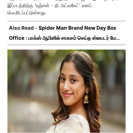
இப்படத்திற்கு 'ரஞ்சன் - தி அட்வகேட்' எனப்
பெயரிடப்பட்டுள்ளது.
Also Read -
Spider Man Brand New Day Box
Office : பாக்ஸ் ஆபிஸில் சாகசம் செய்த ஸ்பைடர் மேன்
பிராண்ட் நியூ டே!