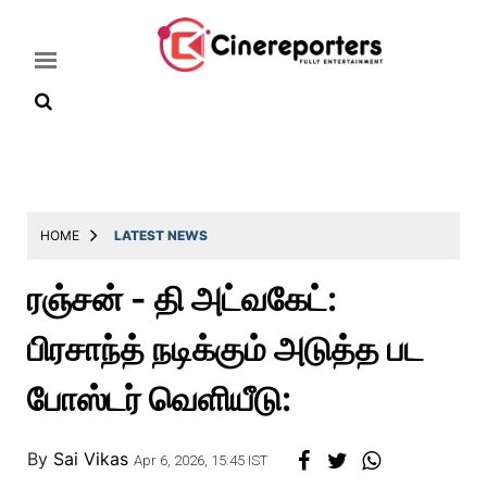
Home
Latest
HOME
LATEST NEWS
News
ரஞ்சன் - தி அட்வகேட்:
Throwback
பிரசாந்த் நடிக்கும் அடுத்த பட
Television
Reviews
போஸ்டர் வெளியீடு:
Photos
By
Sai Vikas
Story
Apr 6, 2026, 15:45 IST