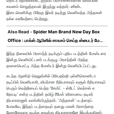
தொடர் தோல்விகள், குடும்ப பிரச்சனைகளால் கேரியரில்
கவனம் செலுத்தாமல் இருந்து வந்தார். னீண்ட
இடைவெளிக்கு பிறேகு இவர் நடித்து வெளிவந்த அந்தகன்
நல்ல வரவேற்பை பெற்றது.
Also Read -
Spider Man Brand New Day Box
Office : பாக்ஸ் ஆபிஸில் சாகசம் செய்த ஸ்பைடர் மேன்
பிராண்ட் நியூ டே!
இந்த நிலையில் பிரசாந்த் நடிக்கும் புதிய படத்தின் போஸ்டரை
இன்று வெளியிட்டனர் படக்குழு. பிரசந்தின் பிறந்த
நாளையொட்டி அந்த போஸ்டர் இன்று வெளியிடப்பட்டது.
கடந்த ஆண்டு தெலுங்கில் பிரியதர்ஷி புள்ளிகொண்டா
நடிப்பில் வெளியாகி, விமர்சன ரீதியாகவும் வசூல் ரீதியாகவும்
பெரும் வெற்றியைப் பெற்ற 'கோர்ட் - ஸ்டேட் வெர்சஸ் எ
நோபடி' என்ற படத்தின் தமிழ் ரீமேக் உரிமையை நடிகர்
தியாகராஜன் வாங்கியிருந்தார். 'அந்தகன்' படத்தைப்
போலவே, இந்தப் படத்தையும் தனது மகன் பிரசாந்தை
ஹோரோவாக நடிக்க வைத்து தியாகராஜனே இயக்குகிறார்.