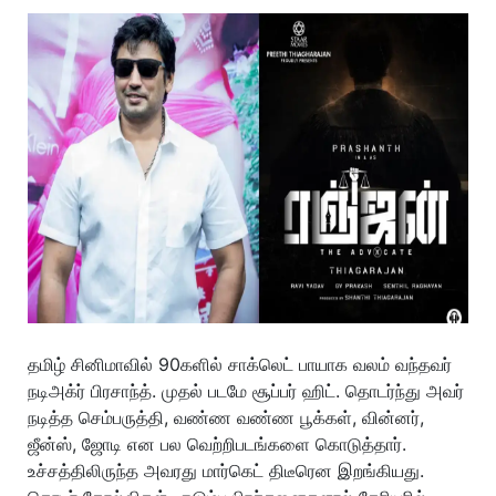
தமிழ் சினிமாவில் 90களில் சாக்லெட் பாயாக வலம் வந்தவர்
நடிஅக்ர் பிரசாந்த். முதல் படமே சூப்பர் ஹிட். தொடர்ந்து அவர்
நடித்த செம்பருத்தி, வண்ண வண்ண பூக்கள், வின்னர்,
ஜீன்ஸ், ஜோடி என பல வெற்றிபடங்களை கொடுத்தார்.
உச்சத்திலிருந்த அவரது மார்கெட் திடீரென இறங்கியது.