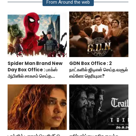
From Around the web
Spider Man Brand New
GDN Box Office : 2
Day Box Office : பாக்ஸ்
நாட்களில் ஜிடிஎன் செய்த வசூல்
ஆபிஸில் சாகசம் செய்த
எவ்ளோ தெரியுமா?
ஸ்பைடர் மேன் பிராண்ட் நியூ டே!