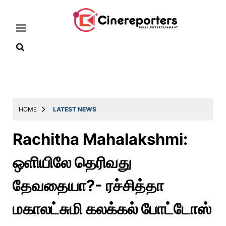
Home
Latest
HOME
LATEST NEWS
News
Rachitha Mahalakshmi:
Throwback
ஒளியிலே தெரிவது
Television
Reviews
தேவதையா?- ரச்சித்தா
Photos
மகாலட்சுமி கலக்கல் போட்டோஸ்
Story