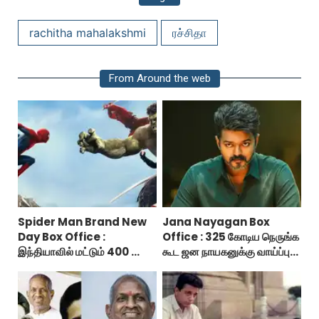
rachitha mahalakshmi
ரச்சிதா
From Around the web
Spider Man Brand New
Jana Nayagan Box
Day Box Office :
Office : 325 கோடிய நெருங்க
இந்தியாவில் மட்டும் 400 கோடி
கூட ஜன நாயகனுக்கு வாய்ப்பு
வசூலித்ததா ஸ்பைடர் மேன்
இல்ல!
பிராண்ட் நியூ டே?