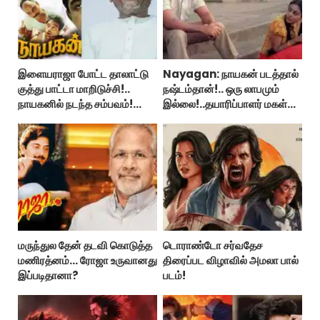
இளையராஜா போட்ட தாலாட்டு
Nayagan: நாயகன் படத்தால்
குத்து பாட்டா மாறிடுச்சி!..
நஷ்டம்தான்!.. ஒரு லாபமும்
நாயகனில் நடந்த சம்பவம்!...
இல்லை!..தயாரிப்பாளர் மகள்
பேட்டி..
மருந்துல தேன் தடவி கொடுத்த
டொராண்டோ சர்வதேச
மணிரத்னம்... ரோஜா உருவானது
திரைப்பட விழாவில் அமலா பால்
இப்படிதானா?
படம்!