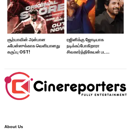
சூர்யாவின் அன்பான
ரஜினிக்கு ஜோடியாக
ஃபேன்ஸுக்காக வெளியானது
நடிக்கப்போகிறாரா
கருப்பு OST!
சிவகார்த்திகேயன் பட
ஹீரோயின்?
About Us