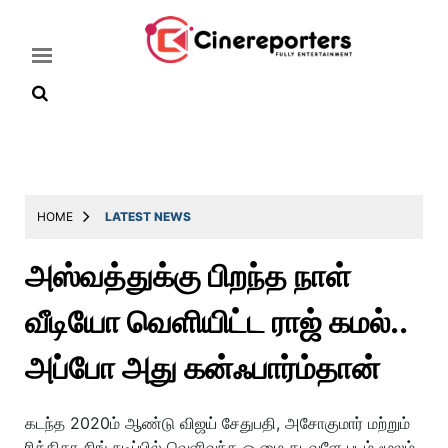
Home
Latest
HOME
LATEST NEWS
News
அஸ்வத்துக்கு பிறந்த நாள்
Throwback
வீடியோ வெளியிட்ட ராஜ் கமல்..
Television
Reviews
அப்போ அது கன்ஃபார்ம்தான்
Photos
கடந்த 2020ம் ஆண்டு விஜய் சேதுபதி, அசோகுமார் மற்றும்
Story
ரித்திகா சிங் நடிப்பில் வெளிவந்த ஓ மை கடவுளே படம் மூலம்