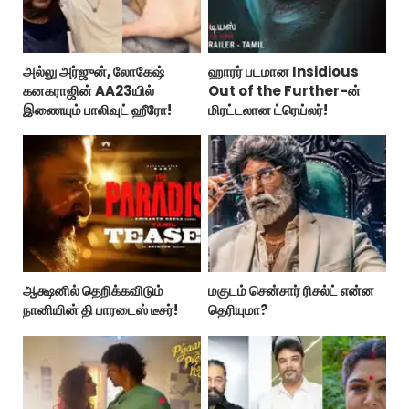
அல்லு அர்ஜுன், லோகேஷ்
ஹாரர் படமான Insidious
கனகராஜின் AA23யில்
Out of the Further-ன்
இணையும் பாலிவுட் ஹீரோ!
மிரட்டலான ட்ரெய்லர்!
ஆக்ஷனில் தெறிக்கவிடும்
மகுடம் சென்சார் ரிசல்ட் என்ன
நானியின் தி பாரடைஸ் டீசர்!
தெரியுமா?