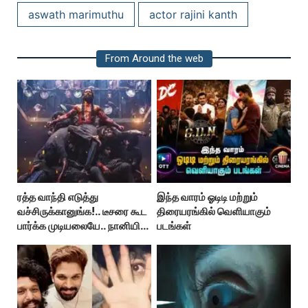
aswath marimuthu
actor rajini kanth
From Around the web
ரத்த வாந்தி எடுத்து
இந்த வாரம் ஓடிடி மற்றும்
வச்சிருக்கானுங்க!.. டீசரை கூட
திரையரங்கில் வெளியாகும்
பார்க்க முடியலையே.. நானியின்
படங்கள்
‘பாரடைஸ்’ பிழைக்குமா?