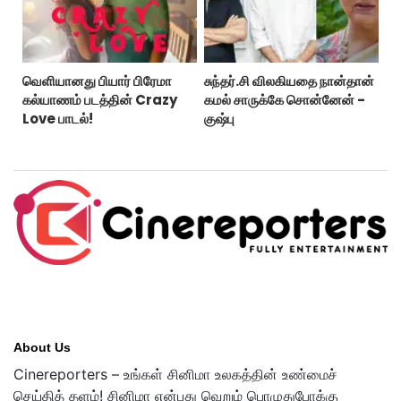
வெளியானது பியார் பிரேமா
சுந்தர்.சி விலகியதை நான்தான்
கல்யாணம் படத்தின் Crazy
கமல் சாருக்கே சொன்னேன் -
Love பாடல்!
குஷ்பு
About Us
Cinereporters – உங்கள் சினிமா உலகத்தின் உண்மைச்
செய்தித் தளம்! சினிமா என்பது வெறும் பொழுதுபோக்கு