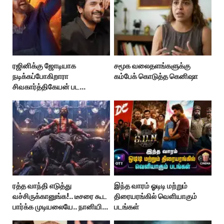
ரஜினிக்கு ஜோடியாக
சமூக வலைதளங்களுக்கு
நடிக்கப்போகிறாரா
கம்பேக் கொடுத்த கெனிஷா
சிவகார்த்திகேயன் பட
ஹீரோயின்?
ரத்த வாந்தி எடுத்து
இந்த வாரம் ஓடிடி மற்றும்
வச்சிருக்கானுங்க!.. டீசரை கூட
திரையரங்கில் வெளியாகும்
பார்க்க முடியலையே.. நானியின்
படங்கள்
‘பாரடைஸ்’ பிழைக்குமா?