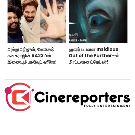
அல்லு அர்ஜுன், லோகேஷ்
ஹாரர் படமான Insidious
கனகராஜின் AA23யில்
Out of the Further-ன்
இணையும் பாலிவுட் ஹீரோ!
மிரட்டலான ட்ரெய்லர்!