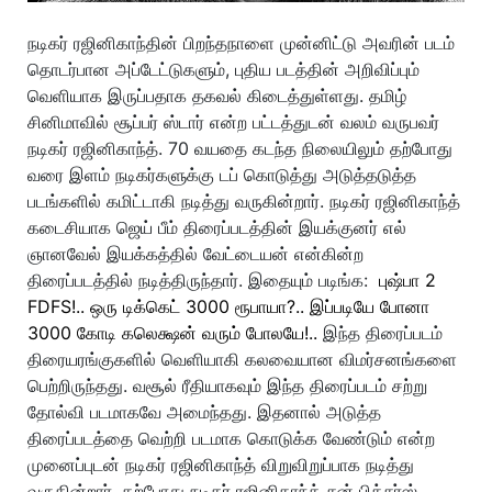
நடிகர் ரஜினிகாந்தின் பிறந்தநாளை முன்னிட்டு அவரின் படம்
தொடர்பான அப்டேட்டுகளும், புதிய படத்தின் அறிவிப்பும்
வெளியாக இருப்பதாக தகவல் கிடைத்துள்ளது. தமிழ்
சினிமாவில் சூப்பர் ஸ்டார் என்ற பட்டத்துடன் வலம் வருபவர்
நடிகர் ரஜினிகாந்த். 70 வயதை கடந்த நிலையிலும் தற்போது
வரை இளம் நடிகர்களுக்கு டப் கொடுத்து அடுத்தடுத்த
படங்களில் கமிட்டாகி நடித்து வருகின்றார். நடிகர் ரஜினிகாந்த்
கடைசியாக ஜெய் பீம் திரைப்படத்தின் இயக்குனர் எல்
ஞானவேல் இயக்கத்தில் வேட்டையன் என்கின்ற
திரைப்படத்தில் நடித்திருந்தார். இதையும் படிங்க:
புஷ்பா 2
FDFS!.. ஒரு டிக்கெட் 3000 ரூபாயா?.. இப்படியே போனா
3000 கோடி கலெக்ஷன் வரும் போலயே!..
இந்த திரைப்படம்
திரையரங்குகளில் வெளியாகி கலவையான விமர்சனங்களை
பெற்றிருந்தது. வசூல் ரீதியாகவும் இந்த திரைப்படம் சற்று
தோல்வி படமாகவே அமைந்தது. இதனால் அடுத்த
திரைப்படத்தை வெற்றி படமாக கொடுக்க வேண்டும் என்ற
முனைப்புடன் நடிகர் ரஜினிகாந்த் விறுவிறுப்பாக நடித்து
வருகின்றார். தற்போது நடிகர் ரஜினிகாந்த் சன் பிக்சர்ஸ்