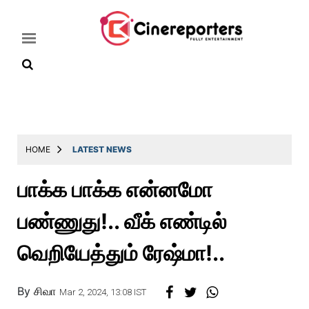
Home
Latest
HOME
LATEST NEWS
News
பாக்க பாக்க என்னமோ
Throwback
பண்ணுது!.. வீக் எண்டில்
Television
Reviews
வெறியேத்தும் ரேஷ்மா!..
Photos
By
சிவா
Story
Mar 2, 2024, 13:08 IST