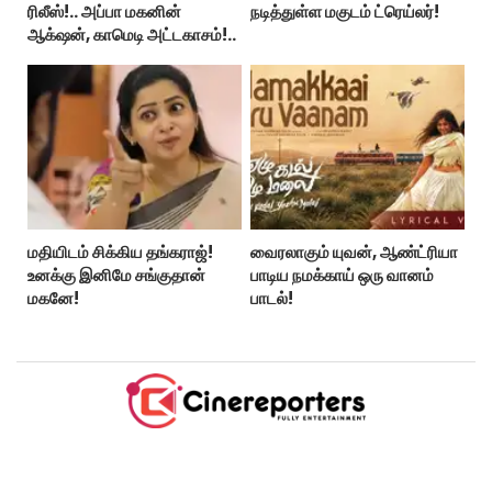
ரிலீஸ்!.. அப்பா மகனின்
நடித்துள்ள மகுடம் ட்ரெய்லர்!
ஆக்‌ஷன், காமெடி அட்டகாசம்!..
மதியிடம் சிக்கிய தங்கராஜ்!
வைரலாகும் யுவன், ஆண்ட்ரியா
உனக்கு இனிமே சங்குதான்
பாடிய நமக்காய் ஒரு வானம்
மகனே!
பாடல்!