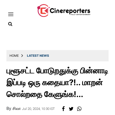
Home
Latest
HOME
LATEST NEWS
News
புளூசட்ட போடுறதுக்கு பின்னாடி
Throwback
இப்படி ஒரு கதையா?!.. மாறன்
Television
Reviews
சொல்றதை கேளுங்க!...
Photos
By
சிவா
Story
Jul 20, 2024, 10:30 IST