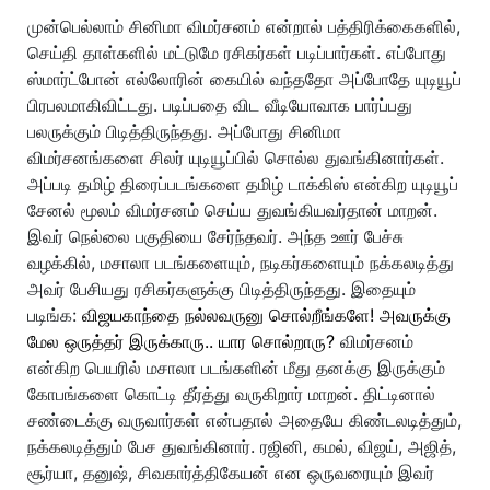
முன்பெல்லாம் சினிமா விமர்சனம் என்றால் பத்திரிக்கைகளில்,
செய்தி தாள்களில் மட்டுமே ரசிகர்கள் படிப்பார்கள். எப்போது
ஸ்மார்ட்போன் எல்லோரின் கையில் வந்ததோ அப்போதே யுடியூப்
பிரபலமாகிவிட்டது. படிப்பதை விட வீடியோவாக பார்ப்பது
பலருக்கும் பிடித்திருந்தது. அப்போது சினிமா
விமர்சனங்களை சிலர் யுடியூப்பில் சொல்ல துவங்கினார்கள்.
அப்படி தமிழ் திரைப்படங்களை தமிழ் டாக்கிஸ் என்கிற யுடியூப்
சேனல் மூலம் விமர்சனம் செய்ய துவங்கியவர்தான் மாறன்.
இவர் நெல்லை பகுதியை சேர்ந்தவர். அந்த ஊர் பேச்சு
வழக்கில், மசாலா படங்களையும், நடிகர்களையும் நக்கலடித்து
அவர் பேசியது ரசிகர்களுக்கு பிடித்திருந்தது. இதையும்
படிங்க:
விஜயகாந்தை நல்லவருனு சொல்றீங்களே! அவருக்கு
மேல ஒருத்தர் இருக்காரு.. யார சொல்றாரு?
விமர்சனம்
என்கிற பெயரில் மசாலா படங்களின் மீது தனக்கு இருக்கும்
கோபங்களை கொட்டி தீர்த்து வருகிறார் மாறன். திட்டினால்
சண்டைக்கு வருவார்கள் என்பதால் அதையே கிண்டலடித்தும்,
நக்கலடித்தும் பேச துவங்கினார். ரஜினி, கமல், விஜய், அஜித்,
சூர்யா, தனுஷ், சிவகார்த்திகேயன் என ஒருவரையும் இவர்