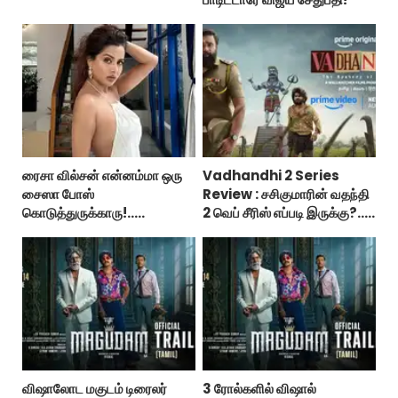
ரைசா வில்சன் என்னம்மா ஒரு
Vadhandhi 2 Series
சைஸா போஸ்
Review : சசிகுமாரின் வதந்தி
கொடுத்துருக்காரு!..
2 வெப் சீரிஸ் எப்படி இருக்கு?...
கவர்ச்சியின் உச்சம்!..
ட்விட்டர் விமர்சனம்!
விஷாலோட மகுடம் டிரைலர்
3 ரோல்களில் விஷால்