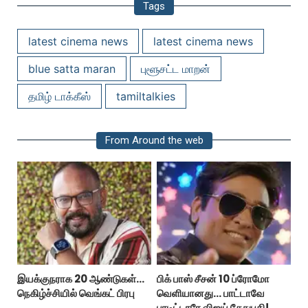
Tags
latest cinema news
latest cinema news
blue satta maran
புளூசட்ட மாறன்
தமிழ் டாக்கீஸ்
tamiltalkies
From Around the web
இயக்குநராக 20 ஆண்டுகள்...
பிக் பாஸ் சீசன் 10 ப்ரோமோ
நெகிழ்ச்சியில் வெங்கட் பிரபு
வெளியானது... பாட்டாவே
பாடிட்டாரே விஜய் சேதுபதி!