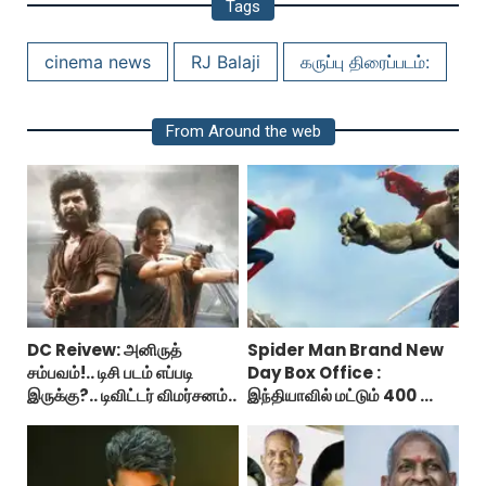
Tags
cinema news
RJ Balaji
கருப்பு திரைப்படம்:
From Around the web
DC Reivew: அனிருத்
Spider Man Brand New
சம்பவம்!.. டிசி படம் எப்படி
Day Box Office :
இருக்கு?.. டிவிட்டர் விமர்சனம்..
இந்தியாவில் மட்டும் 400 கோடி
வசூலித்ததா ஸ்பைடர் மேன்
பிராண்ட் நியூ டே?