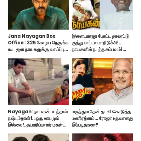
Jana Nayagan Box
இளையராஜா போட்ட தாலாட்டு
Office : 325 கோடிய நெருங்க
குத்து பாட்டா மாறிடுச்சி!..
கூட ஜன நாயகனுக்கு வாய்ப்பு
நாயகனில் நடந்த சம்பவம்!...
இல்ல!
Nayagan: நாயகன் படத்தால்
மருந்துல தேன் தடவி கொடுத்த
நஷ்டம்தான்!.. ஒரு லாபமும்
மணிரத்னம்... ரோஜா உருவானது
இல்லை!..தயாரிப்பாளர் மகள்
இப்படிதானா?
பேட்டி..