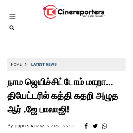
Home
Latest
HOME
LATEST NEWS
News
நாம ஜெயிச்சிட்டோம் மாறா…
Throwback
தியேட்டரில் கத்தி கதறி அழுத
Television
Reviews
ஆர் .ஜே பாலாஜி!
Photos
By
papiksha
Story
May 15, 2026, 16:57 IST