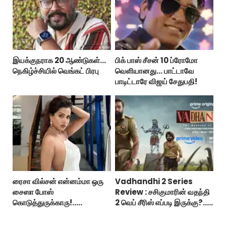
இயக்குநராக 20 ஆண்டுகள்...
பிக் பாஸ் சீசன் 10 ப்ரோமோ
நெகிழ்ச்சியில் வெங்கட் பிரபு
வெளியானது... பாட்டாவே
பாடிட்டாரே விஜய் சேதுபதி!
ரைசா வில்சன் என்னம்மா ஒரு
Vadhandhi 2 Series
சைஸா போஸ்
Review : சசிகுமாரின் வதந்தி
கொடுத்துருக்காரு!..
2 வெப் சீரிஸ் எப்படி இருக்கு?...
கவர்ச்சியின் உச்சம்!..
ட்விட்டர் விமர்சனம்!