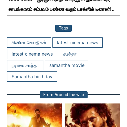
சாயங்காலம் சம்பவம் பண்ண வரும் டாக்ஸிக் டிரைலர்!..
Tags
சினிமா செய்திகள்
latest cinema news
latest cinema news
சமந்தா
நடிகை சமந்தா
samantha movie
Samantha birthday
From Around the web