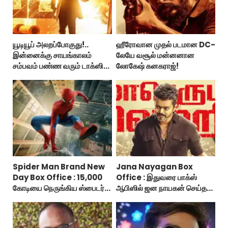
யூடியூப் அலறப்போகுது!..
ஹீரோவான முதல் படமான DC-
இன்னைக்கு சாயங்காலம்
லேயே வசூல் மன்னனான
சம்பவம் பண்ண வரும் டாக்ஸிக்
லோகேஷ் கனகராஜ்!
டிரைலர்!..
Spider Man Brand New
Jana Nayagan Box
Day Box Office : 15,000
Office : இதுவரை பாக்ஸ்
கோடியை நெருங்கிய ஸ்பைடர்
ஆபிஸில் ஜன நாயகன் செய்த
மேன் பிராண்ட் நியூ டே!
வசூல்?