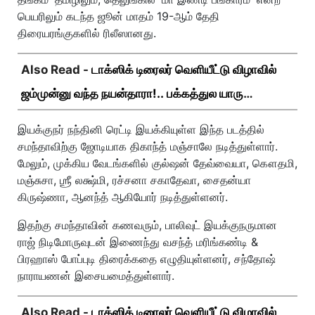
பெயரிலும் கடந்த ஜூன் மாதம் 19-ஆம் தேதி
திரையரங்குகளில் ரிலீஸானது.
Also Read -
டாக்ஸிக் டிரைலர் வெளியீட்டு விழாவில்
ஜம்முன்னு வந்த நயன்தாரா!.. பக்கத்துல யாரு
பாருங்க!..
இயக்குநர் நந்தினி ரெட்டி இயக்கியுள்ள இந்த படத்தில்
சமந்தாவிற்கு ஜோடியாக திகாந்த் மஞ்சாலே நடித்துள்ளார்.
மேலும், முக்கிய வேடங்களில் குல்ஷன் தேவ்வையா, கௌதமி,
மஞ்சுசா, ஶ்ரீ லக்ஷ்மி, ரச்சனா சகாதேவா, சைதன்யா
கிருஷ்ணா, ஆனந்த் ஆகியோர் நடித்துள்ளனர்.
இதற்கு சமந்தாவின் கணவரும், பாலிவுட் இயக்குநருமான
ராஜ் நிடிமோருவுடன் இணைந்து வசந்த் மரிங்கண்டி &
பிரஹாஸ் போப்புடி திரைக்கதை எழுதியுள்ளனர், சந்தோஷ்
நாராயணன் இசையமைத்துள்ளார்.
Also Read -
டாக்ஸிக் டிரைலர் வெளியீட்டு விழாவில்