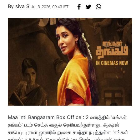
By
siva S
Jul 3, 2026, 09:43 IST
Maa Inti Bangaaram Box Office : 2 வாரத்தில் 'எங்கள்
தங்கம்' படம் செய்த வசூல் தெரியவந்துள்ளது. ஆக்ஷன்
காமெடி டிராமா ஜானரில் நடிகை சமந்தா நடித்துள்ள 'எங்கள்
தங்கம்' தமிழிலும், தெலுங்கில் 'மா இண்டி பங்காரம்' என்ற