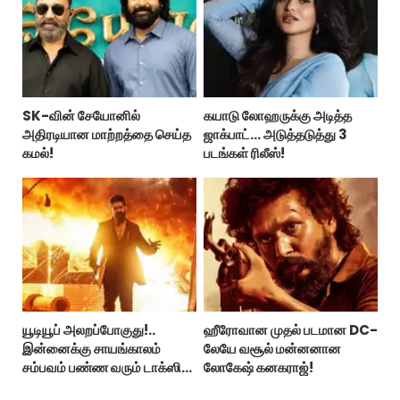
SK-வின் சேயோனில்
கயாடு லோஹருக்கு அடித்த
அதிரடியான மாற்றத்தை செய்த
ஜாக்பாட்... அடுத்தடுத்து 3
கமல்!
படங்கள் ரிலீஸ்!
யூடியூப் அலறப்போகுது!..
ஹீரோவான முதல் படமான DC-
இன்னைக்கு சாயங்காலம்
லேயே வசூல் மன்னனான
சம்பவம் பண்ண வரும் டாக்ஸிக்
லோகேஷ் கனகராஜ்!
டிரைலர்!..