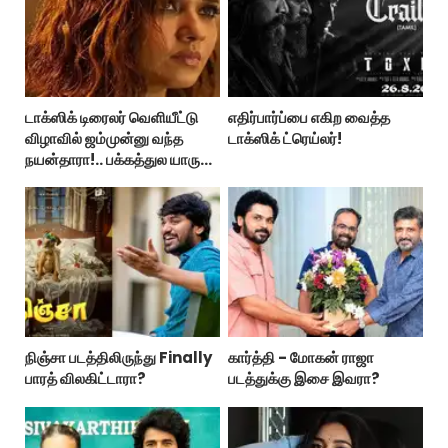
டாக்ஸிக் டிரைலர் வெளியீட்டு
எதிர்பார்ப்பை எகிற வைத்த
விழாவில் ஜம்முன்னு வந்த
டாக்ஸிக் ட்ரெய்லர்!
நயன்தாரா!.. பக்கத்துல யாரு
பாருங்க!..
நிஞ்சா படத்திலிருந்து Finally
கார்த்தி - மோகன் ராஜா
பாரத் விலகிட்டாரா?
படத்துக்கு இசை இவரா?