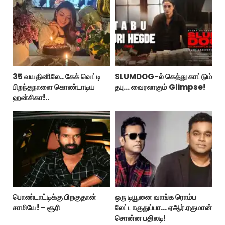
35 வயதினிலே.. கேக் வெட்டி
SLUMDOG-ல் கெத்து காட்டும்
பிறந்தநாளை கொண்டாடிய
தபு... வைரலாகும் Glimpse!
ஹன்சிகா!..
பொண்டாட்டிக்கு பிறகுதான்
ஒரு டியூனை வாங்க ரொம்ப
சாமியே! – சூரி
லேட்டாகுதுப்பா... ஏஆர்.ரகுமான்
சொன்ன பதிலடி!