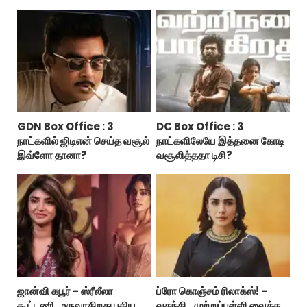
GDN Box Office : 3
DC Box Office : 3
நாட்களில் ஜிடிஎன் செய்த வசூல்
நாட்களிலேயே இத்தனை கோடி
இவ்ளோ தானா?
வசூலித்ததா டிசி?
ஜான்வி கபூர் - ஸ்ரீலீலா
ப்ரோ கொஞ்சம் ரிலாக்ஸ்! –
கூட்டணி.. உருவாகிறது புதிய
வதந்தி.. முற்றுப்புள்ளி வைத்த