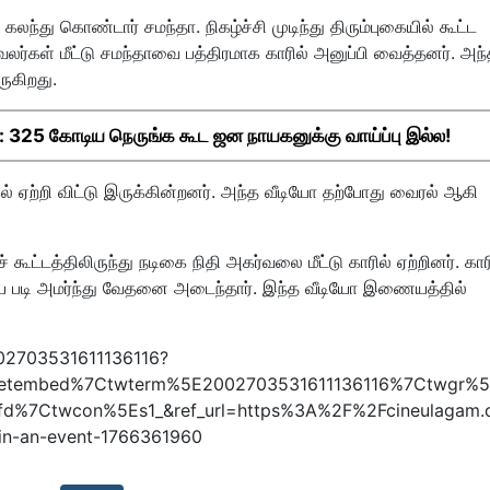
கலந்து கொண்டார் சமந்தா. நிகழ்ச்சி முடிந்து திரும்புகையில் கூட்ட
லர்கள் மீட்டு சமந்தாவை பத்திரமாக காரில் அனுப்பி வைத்தனர். அந
ுகிறது.
325 கோடிய நெருங்க கூட ஜன நாயகனுக்கு வாய்ப்பு இல்ல!
ல் ஏற்றி விட்டு இருக்கின்றனர். அந்த வீடியோ தற்போது வைரல் ஆகி
்டத்திலிருந்து நடிகை நிதி அகர்வலை மீட்டு காரில் ஏற்றினர். கார
ூடிய படி அமர்ந்து வேதனை அடைந்தார். இந்த வீடியோ இணையத்தில்
002703531611136116?
eetembed%7Ctwterm%5E2002703531611136116%7Ctwgr%5
fd%7Ctwcon%5Es1_&ref_url=https%3A%2F%2Fcineulagam
in-an-event-1766361960