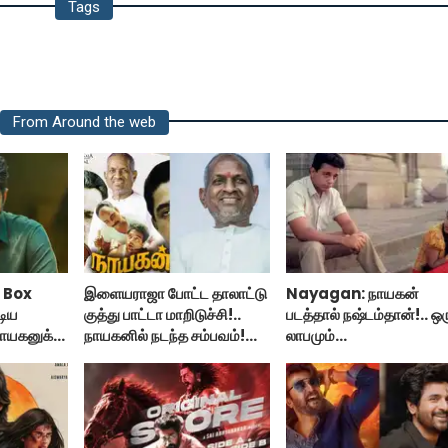
Tags
From Around the web
 Box
இளையராஜா போட்ட தாலாட்டு
Nayagan: நாயகன்
டிய
குத்து பாட்டா மாறிடுச்சி!..
படத்தால் நஷ்டம்தான்!.. ஒர
ாயகனுக்கு
நாயகனில் நடந்த சம்பவம்!...
லாபமும்
இல்லை!..தயாரிப்பாளர் மக
பேட்டி..