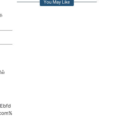
You May Like
்த
ில்
Ebfd
.com%