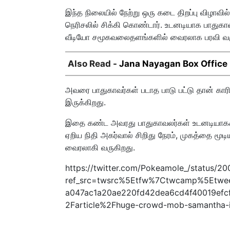
இந்த நிலையில் நேற்று ஒரு கடை திறப்பு விழாவில் 
நெரிசலில் சிக்கி கொண்டார். உடனடியாக பாதுகாவ
வீடியோ சமூகவலைதளங்களில் வைரலாக பரவி வர
Also Read -
Jana Nayagan Box Office : 
அவரை பாதுகாவர்கள் படாத பாடு பட்டு தான் காரி
இருக்கிறது.
இதை கண்ட அவரது பாதுகாவலர்கள் உடனடியாகச் கூட
ஏறிய நிதி அகர்வால் சிறிது நேரம், முகத்தை ம
வைரலாகி வருகிறது.
https://twitter.com/Pokeamole_/status/2
ref_src=twsrc%5Etfw%7Ctwcamp%5Etw
a047ac1a20ae220fd42dea6cd4f40019efc
2Farticle%2Fhuge-crowd-mob-samantha-