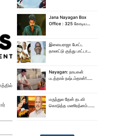
இந்தியாவில் மட்டும் 400
கோடி வசூலித்ததா
ஸ்பைடர் மேன் பிராண்ட் நியூ
Jana Nayagan Box
டே?
Office : 325 கோடிய
நெருங்க கூட ஜன
நாயகனுக்கு வாய்ப்பு இல்ல!
இளையராஜா போட்ட
தாலாட்டு குத்து பாட்டா
மாறிடுச்சி!.. நாயகனில்
நடந்த சம்பவம்!...
Nayagan: நாயகன்
படத்தால் நஷ்டம்தான்!..
ஒரு லாபமும்
த்தில்
இல்லை!..தயாரிப்பாளர்
மகள் பேட்டி..
மருந்துல தேன் தடவி
ார்
கொடுத்த மணிரத்னம்...
ரோஜா உருவானது
இப்படிதானா?