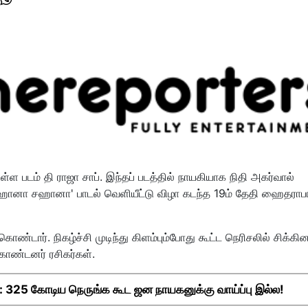
உள்ள படம் தி ராஜா சாப். இந்தப் படத்தில் நாயகியாக நிதி அகர்வால்
 'சஹானா சஹானா' பாடல் வெளியீட்டு விழா கடந்த 19ம் தேதி ஹைதராபா
ொண்டார். நிகழ்ச்சி முடிந்து கிளம்பும்போது கூட்ட நெரிசலில் சிக்கின
ுகொண்டனர் ரசிகர்கள்.
325 கோடிய நெருங்க கூட ஜன நாயகனுக்கு வாய்ப்பு இல்ல!