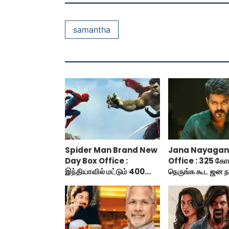
samantha
Spider Man Brand New
Jana Nayagan
Day Box Office :
Office : 325 கோ
இந்தியாவில் மட்டும் 400
நெருங்க கூட ஜன ந
கோடி வசூலித்ததா ஸ்பைடர்
வாய்ப்பு இல்ல!
மேன் பிராண்ட் நியூ டே?