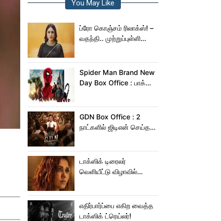
You May Like
ப்ரோ கொஞ்சம் ரிலாக்ஸ்! –
வதந்தி.. முற்றுப்புள்ளி
வைத்த மிருணாள் தாகூர்!
Spider Man Brand New
Day Box Office : பாக்ஸ்
ஆபிஸில் சாகசம் செய்த
ஸ்பைடர் மேன் பிராண்ட் நியூ
டே!
GDN Box Office : 2
நாட்களில் ஜிடிஎன் செய்த
வசூல் எவ்ளோ தெரியுமா?
டாக்ஸிக் டிரைலர்
வெளியீட்டு விழாவில்
ஜம்முன்னு வந்த
நயன்தாரா!.. பக்கத்துல
யாரு பாருங்க!..
எதிர்பார்ப்பை எகிற வைத்த
டாக்ஸிக் ட்ரெய்லர்!