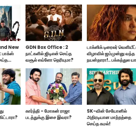
and New
GDN Box Office : 2
டாக்ஸிக் டிரைலர் வெளியீட்
 பாக்ஸ்
நாட்களில் ஜிடிஎன் செய்த
விழாவில் ஜம்முன்னு வந்த
ெய்த
வசூல் எவ்ளோ தெரியுமா?
நயன்தாரா!.. பக்கத்துல யா
்ட் நியூ
பாருங்க!..
்து
கார்த்தி - மோகன் ராஜா
SK-வின் சேயோனில்
கிட்டாரா?
படத்துக்கு இசை இவரா?
அதிரடியான மாற்றத்தை
செய்த கமல்!