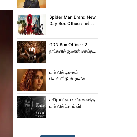
வைத்த மிருணாள் தாகூர்!
Spider Man Brand New
Day Box Office : பாக்ஸ்
ஆபிஸில் சாகசம் செய்த
ஸ்பைடர் மேன் பிராண்ட் நியூ
டே!
GDN Box Office : 2
நாட்களில் ஜிடிஎன் செய்த
வசூல் எவ்ளோ தெரியுமா?
டாக்ஸிக் டிரைலர்
வெளியீட்டு விழாவில்
ஜம்முன்னு வந்த
நயன்தாரா!.. பக்கத்துல
யாரு பாருங்க!..
எதிர்பார்ப்பை எகிற வைத்த
டாக்ஸிக் ட்ரெய்லர்!