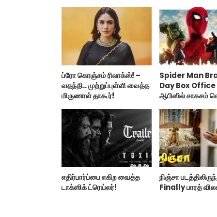
ப்ரோ கொஞ்சம் ரிலாக்ஸ்! –
Spider Man Br
வதந்தி.. முற்றுப்புள்ளி வைத்த
Day Box Office :
மிருணாள் தாகூர்!
ஆபிஸில் சாகசம் ச
ஸ்பைடர் மேன் பிராண
டே!
எதிர்பார்ப்பை எகிற வைத்த
நிஞ்சா படத்திலிருந
டாக்ஸிக் ட்ரெய்லர்!
Finally பாரத் வில