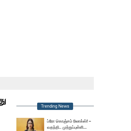
து
Trending News
ப்ரோ கொஞ்சம் ரிலாக்ஸ்! –
வதந்தி.. முற்றுப்புள்ளி