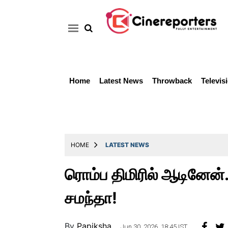
Home
Latest News
Throwback
Televis
Home
Latest
News
Throwback
HOME
LATEST NEWS
Television
ரொம்ப திமிரில் ஆடினேன்
Reviews
சமந்தா!
Photos
Story
By
Papiksha ..
Jun 30, 2026, 18:45 IST