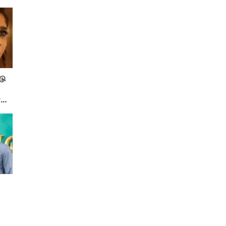
டு
ரு