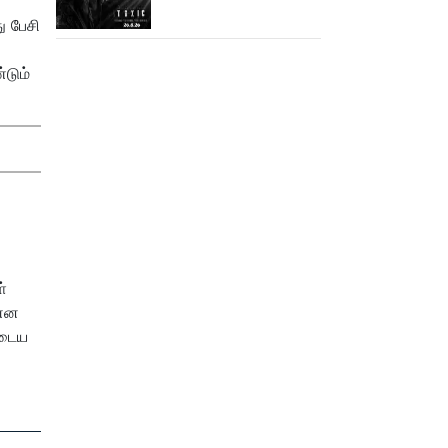
ு பேசி
்டும்
்
 என
ுடைய