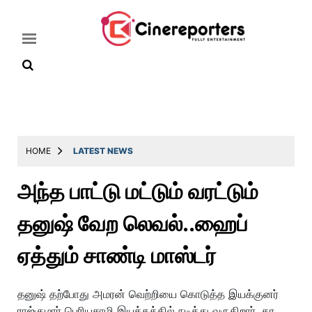
Home
Latest
HOME
LATEST NEWS
News
அந்த பாட்டு மட்டும் வரட்டும்
Throwback
தனுஷ் வேற லெவல்..ஹைப்
Television
Reviews
ஏத்தும் சாண்டி மாஸ்டர்
Photos
தனுஷ் தற்போது அமரன் வெற்றியை கொடுத்த இயக்குனர்
Story
ராஜ்குமார் பெரியசாமி இயக்கத்தில் நடித்து வருகிறார். கர