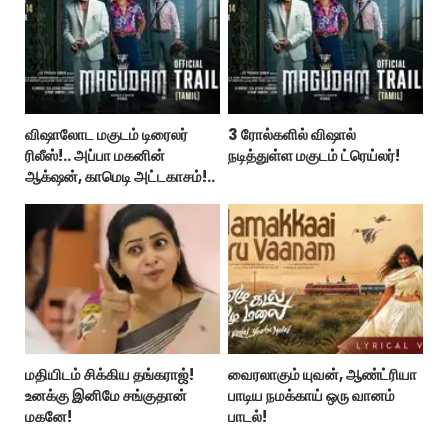
விஷாலோட மகுடம் டிரைலர்
3 ரோல்களில் விஷால்
ரிலீஸ்!.. அப்பா மகனின்
நடித்துள்ள மகுடம் ட்ரெய்லர்!
ஆக்‌ஷன், காமெடி அட்டகாசம்!..
மதியிடம் சிக்கிய தங்கராஜ்!
வைரலாகும் யுவன், ஆண்ட்ரியா
உனக்கு இனிமே சங்குதான்
பாடிய நமக்காய் ஒரு வானம்
மகனே!
பாடல்!