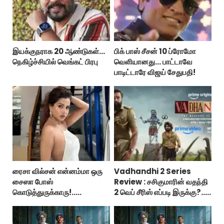
இயக்குநராக 20 ஆண்டுகள்...
பிக் பாஸ் சீசன் 10 ப்ரோமோ
நெகிழ்ச்சியில் வெங்கட் பிரபு
வெளியானது... பாட்டாவே
பாடிட்டாரே விஜய் சேதுபதி!
ரைசா வில்சன் என்னம்மா ஒரு
Vadhandhi 2 Series
சைஸா போஸ்
Review : சசிகுமாரின் வதந்தி
கொடுத்துருக்காரு!..
2 வெப் சீரிஸ் எப்படி இருக்கு?...
கவர்ச்சியின் உச்சம்!..
ட்விட்டர் விமர்சனம்!