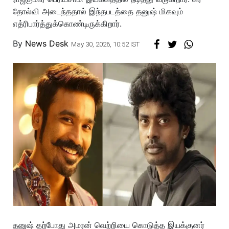
தோல்வி அடைந்ததால் இந்தபடத்தை தனுஷ் மிகவும்
எத்ரிபார்த்துக்கொண்டிருக்கிறார்.
By
News Desk
May 30, 2026, 10:52 IST
தனுஷ் தற்போது அமரன் வெற்றியை கொடுத்த இயக்குனர்