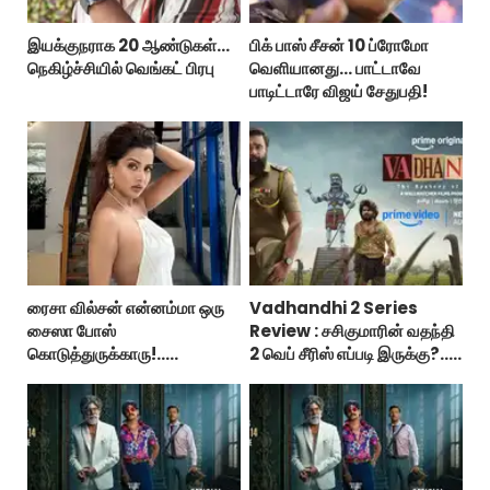
இயக்குநராக 20 ஆண்டுகள்...
பிக் பாஸ் சீசன் 10 ப்ரோமோ
நெகிழ்ச்சியில் வெங்கட் பிரபு
வெளியானது... பாட்டாவே
பாடிட்டாரே விஜய் சேதுபதி!
ரைசா வில்சன் என்னம்மா ஒரு
Vadhandhi 2 Series
சைஸா போஸ்
Review : சசிகுமாரின் வதந்தி
கொடுத்துருக்காரு!..
2 வெப் சீரிஸ் எப்படி இருக்கு?...
கவர்ச்சியின் உச்சம்!..
ட்விட்டர் விமர்சனம்!