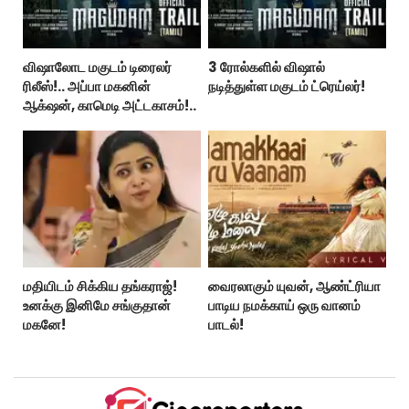
விஷாலோட மகுடம் டிரைலர்
3 ரோல்களில் விஷால்
ரிலீஸ்!.. அப்பா மகனின்
நடித்துள்ள மகுடம் ட்ரெய்லர்!
ஆக்‌ஷன், காமெடி அட்டகாசம்!..
மதியிடம் சிக்கிய தங்கராஜ்!
வைரலாகும் யுவன், ஆண்ட்ரியா
உனக்கு இனிமே சங்குதான்
பாடிய நமக்காய் ஒரு வானம்
மகனே!
பாடல்!