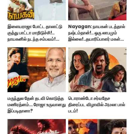
இளையராஜா போட்ட தாலாட்டு
Nayagan: நாயகன் படத்தால்
குத்து பாட்டா மாறிடுச்சி!..
நஷ்டம்தான்!.. ஒரு லாபமும்
நாயகனில் நடந்த சம்பவம்!...
இல்லை!..தயாரிப்பாளர் மகள்
பேட்டி..
மருந்துல தேன் தடவி கொடுத்த
டொராண்டோ சர்வதேச
மணிரத்னம்... ரோஜா உருவானது
திரைப்பட விழாவில் அமலா பால்
இப்படிதானா?
படம்!