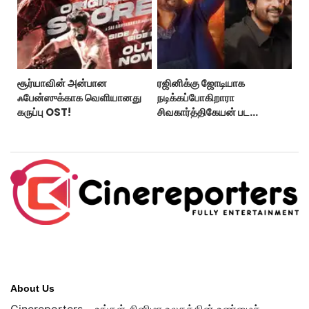
சூர்யாவின் அன்பான
ரஜினிக்கு ஜோடியாக
ஃபேன்ஸுக்காக வெளியானது
நடிக்கப்போகிறாரா
கருப்பு OST!
சிவகார்த்திகேயன் பட
ஹீரோயின்?
About Us
Cinereporters – உங்கள் சினிமா உலகத்தின் உண்மைச்