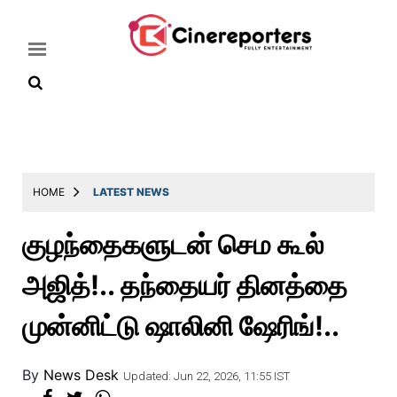
Home
Latest
HOME
LATEST NEWS
News
குழந்தைகளுடன் செம கூல்
Throwback
அஜித்!.. தந்தையர் தினத்தை
Television
Reviews
முன்னிட்டு ஷாலினி ஷேரிங்!..
Photos
By
News Desk
Story
Updated: Jun 22, 2026, 11:55 IST