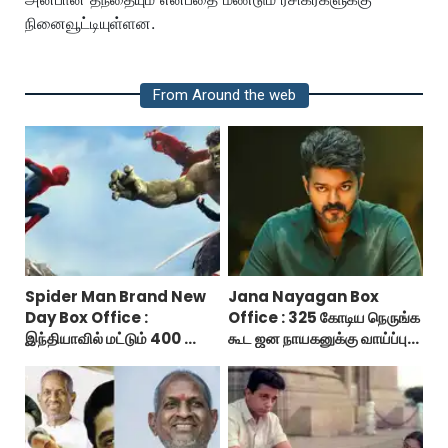
நினைவூட்டியுள்ளன.
From Around the web
Spider Man Brand New
Jana Nayagan Box
Day Box Office :
Office : 325 கோடிய நெருங்க
இந்தியாவில் மட்டும் 400 கோடி
கூட ஜன நாயகனுக்கு வாய்ப்பு
வசூலித்ததா ஸ்பைடர் மேன்
இல்ல!
பிராண்ட் நியூ டே?