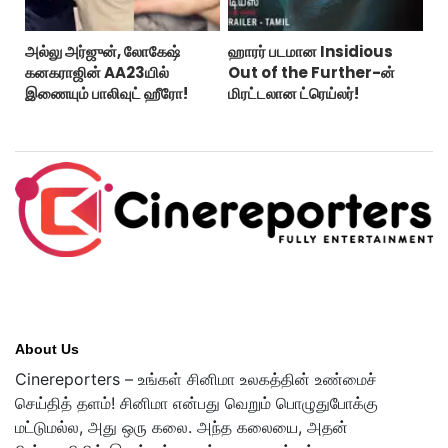
அல்லு அர்ஜுன், லோகேஷ்
ஹாரர் படமான Insidious
கனகராஜின் AA23யில்
Out of the Further-ன்
இணையும் பாலிவுட் ஹீரோ!
மிரட்டலான ட்ரெய்லர்!
About Us
Cinereporters – உங்கள் சினிமா உலகத்தின் உண்மைச்
செய்தித் தளம்! சினிமா என்பது வெறும் பொழுதுபோக்கு
மட்டுமல்ல, அது ஒரு கலை. அந்த கலையை, அதன்