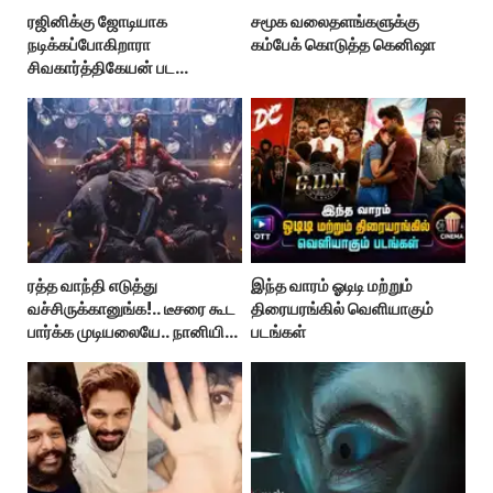
ரஜினிக்கு ஜோடியாக
சமூக வலைதளங்களுக்கு
நடிக்கப்போகிறாரா
கம்பேக் கொடுத்த கெனிஷா
சிவகார்த்திகேயன் பட
ஹீரோயின்?
ரத்த வாந்தி எடுத்து
இந்த வாரம் ஓடிடி மற்றும்
வச்சிருக்கானுங்க!.. டீசரை கூட
திரையரங்கில் வெளியாகும்
பார்க்க முடியலையே.. நானியின்
படங்கள்
‘பாரடைஸ்’ பிழைக்குமா?