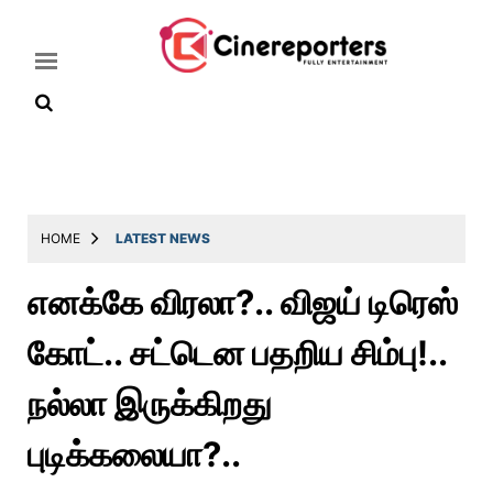
Home
Latest
HOME
LATEST NEWS
News
எனக்கே விரலா?.. விஜய் டிரெஸ்
Throwback
கோட்.. சட்டென பதறிய சிம்பு!..
Television
Reviews
நல்லா இருக்கிறது
Photos
புடிக்கலையா?..
Story