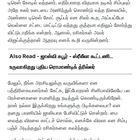
டிரெஸ் கோடில் வந்தனர். எதிர்பாராத விதமாக நடிகர் சிம்புவும்
அதே கலர் உடையை அணிந்துக் கொண்டு வந்த நிலையில்,
அண்ணா டிரெஸ் கோட் சூப்பர் என சிலர் கூற, அய்யய்யோ
வெள்ளை சட்டை மாட்டிட்டு வந்தது குத்தமா எதிலும் கோர்த்து
விட்டுடாதீங்க என்றார். ஆனால், ரசிகர்கள் அவர்
விஜய்க்குத்தான் ஆதரவு எனக் கூறி வருகின்றனர்.
Also Read -
ஜான்வி கபூர் - ஸ்ரீலீலா கூட்டணி..
உருவாகிறது புதிய ரொமாண்டிக் த்ரில்லர்
மேலும், நீங்க அரசியலுக்கு வருவீங்களா என
பத்திரிகையாளர்கள் கேட்க, இப்போதான் சினிமாவிலேயே பல
பிரச்னைகளை சமாளித்து நடித்துக் கொண்டிருக்கிறேன்.
நான் நல்லா இருக்கிறது உங்களுக்கு பிடிக்கலையா? என
தனது பாணியில் ஜாலியாக பேசிவிட்டுச் சென்றார். மை
வைத்த விரலை காட்டச் சொல்ல, எனக்கே விரலா என சிம்பு
பஞ்ச் அடித்ததும் ரசிகர்களை கவர்ந்தது.