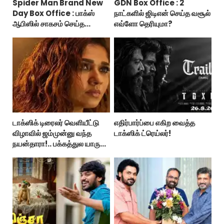
Spider Man Brand New
GDN Box Office : 2
Day Box Office : பாக்ஸ்
நாட்களில் ஜிடிஎன் செய்த வசூல்
ஆபிஸில் சாகசம் செய்த
எவ்ளோ தெரியுமா?
ஸ்பைடர் மேன் பிராண்ட் நியூ டே!
டாக்ஸிக் டிரைலர் வெளியீட்டு
எதிர்பார்ப்பை எகிற வைத்த
விழாவில் ஜம்முன்னு வந்த
டாக்ஸிக் ட்ரெய்லர்!
நயன்தாரா!.. பக்கத்துல யாரு
பாருங்க!..