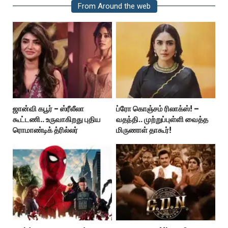
From Around the web
ஜான்வி கபூர் - ஸ்ரீலீலா
ப்ரோ கொஞ்சம் ரிலாக்ஸ்! –
கூட்டணி.. உருவாகிறது புதிய
வதந்தி.. முற்றுப்புள்ளி வைத்த
ரொமாண்டிக் த்ரில்லர்
மிருணாள் தாகூர்!