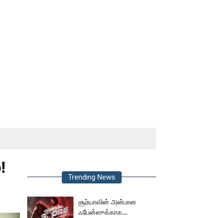
!
Trending News
சூர்யாவின் அன்பான
ஃபேன்ஸுக்காக