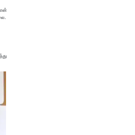
தான்
லை.
்து