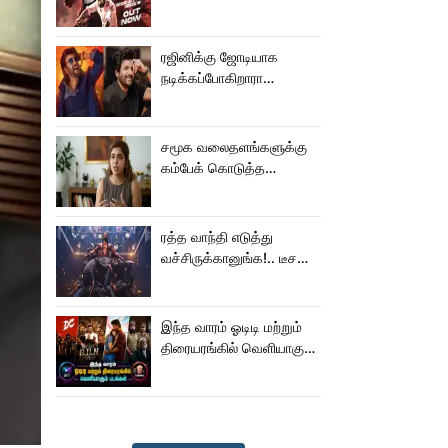
வெளியானது கருப்பு OST!
ரஜினிக்கு ஜோடியாக
நடிக்கப்போகிறாரா
சிவகார்த்திகேயன் பட
ஹீரோயின்?
சமூக வலைதளங்களுக்கு
கம்பேக் கொடுத்த
கெனிஷா
ரத்த வாந்தி எடுத்து
வச்சிருக்கானுங்க!.. டீசரை
கூட பார்க்க முடியலையே..
நானியின் ‘பாரடைஸ்’
பிழைக்குமா?
இந்த வாரம் ஓடிடி மற்றும்
திரையரங்கில் வெளியாகும்
படங்கள்