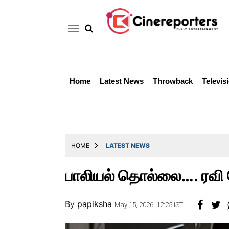
Home
Latest News
Throwback
Televis
Home
Latest
News
Throwback
HOME
LATEST NEWS
Television
பாலியல் தொல்லை…. ரவி
Reviews
Photos
By
papiksha
May 15, 2026, 12:25 IST
Story