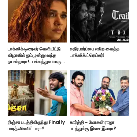
டாக்ஸிக் டிரைலர் வெளியீட்டு
எதிர்பார்ப்பை எகிற வைத்த
விழாவில் ஜம்முன்னு வந்த
டாக்ஸிக் ட்ரெய்லர்!
நயன்தாரா!.. பக்கத்துல யாரு
பாருங்க!..
நிஞ்சா படத்திலிருந்து Finally
கார்த்தி - மோகன் ராஜா
பாரத் விலகிட்டாரா?
படத்துக்கு இசை இவரா?