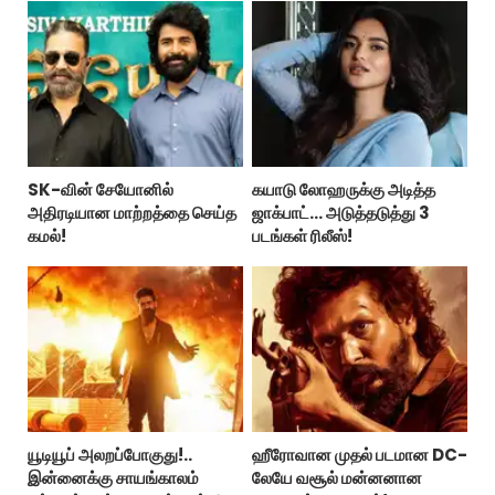
SK-வின் சேயோனில்
கயாடு லோஹருக்கு அடித்த
அதிரடியான மாற்றத்தை செய்த
ஜாக்பாட்... அடுத்தடுத்து 3
கமல்!
படங்கள் ரிலீஸ்!
யூடியூப் அலறப்போகுது!..
ஹீரோவான முதல் படமான DC-
இன்னைக்கு சாயங்காலம்
லேயே வசூல் மன்னனான