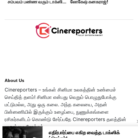
சம்பவம் பண்ண வரும் டாக்ஸிக்
லோகேஷ் கனகராஜ்!
டிரைலர்!..
About Us
Cinereporters – உங்கள் சினிமா உலகத்தின் உண்மைச்
செய்தித் தளம்! சினிமா என்பது வெறும் பொழுதுபோக்கு
மட்டுமல்ல, அது ஒரு கலை. அந்த கலையை, அதன்
பின்னணியில் இருக்கும் உழைப்பை, நுணுக்கங்களை
ரசிகர்களிடம் கொண்டு சேர்ப்பதே Cinereporters தளத்தின்
முதன்மை நோக்கம்.