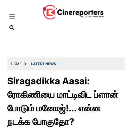
Home
Latest
HOME
LATEST NEWS
News
Siragadikka Aasai:
Throwback
ரோகிணியை மாட்டிவிட ப்ளான்
Television
Reviews
போடும் மனோஜ்!... என்ன
Photos
நடக்க போகுதோ?
Story