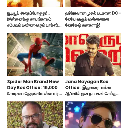
யூடியூப் அலறப்போகுது!..
ஹீரோவான முதல் படமான DC-
இன்னைக்கு சாயங்காலம்
லேயே வசூல் மன்னனான
சம்பவம் பண்ண வரும் டாக்ஸிக்
லோகேஷ் கனகராஜ்!
டிரைலர்!..
Spider Man Brand New
Jana Nayagan Box
Day Box Office : 15,000
Office : இதுவரை பாக்ஸ்
கோடியை நெருங்கிய ஸ்பைடர்
ஆபிஸில் ஜன நாயகன் செய்த
மேன் பிராண்ட் நியூ டே!
வசூல்?