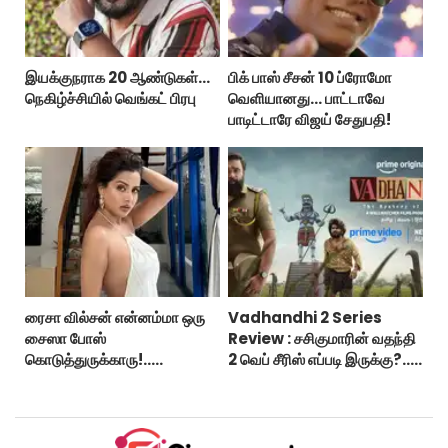
இயக்குநராக 20 ஆண்டுகள்...
பிக் பாஸ் சீசன் 10 ப்ரோமோ
நெகிழ்ச்சியில் வெங்கட் பிரபு
வெளியானது... பாட்டாவே
பாடிட்டாரே விஜய் சேதுபதி!
ரைசா வில்சன் என்னம்மா ஒரு
Vadhandhi 2 Series
சைஸா போஸ்
Review : சசிகுமாரின் வதந்தி
கொடுத்துருக்காரு!..
2 வெப் சீரிஸ் எப்படி இருக்கு?...
கவர்ச்சியின் உச்சம்!..
ட்விட்டர் விமர்சனம்!