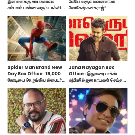
இன்னைக்கு சாயங்காலம்
லேயே வசூல் மன்னனான
சம்பவம் பண்ண வரும் டாக்ஸிக்
லோகேஷ் கனகராஜ்!
டிரைலர்!..
Spider Man Brand New
Jana Nayagan Box
Day Box Office : 15,000
Office : இதுவரை பாக்ஸ்
கோடியை நெருங்கிய ஸ்பைடர்
ஆபிஸில் ஜன நாயகன் செய்த
மேன் பிராண்ட் நியூ டே!
வசூல்?