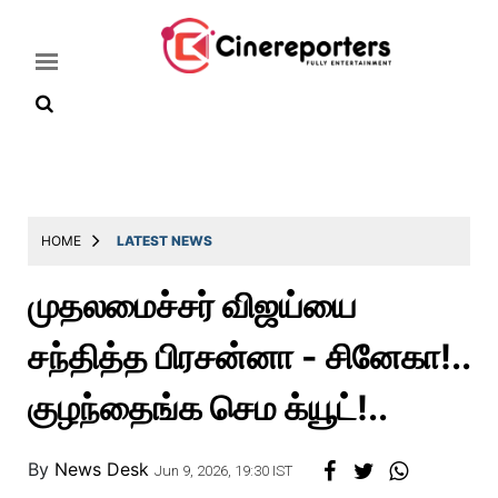
Home
Latest
HOME
LATEST NEWS
News
முதலமைச்சர் விஜய்யை
Throwback
சந்தித்த பிரசன்னா - சினேகா!..
Television
Reviews
குழந்தைங்க செம க்யூட்!..
Photos
By
News Desk
Story
Jun 9, 2026, 19:30 IST