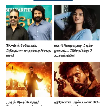
SK-வின் சேயோனில்
கயாடு லோஹருக்கு அடித்த
அதிரடியான மாற்றத்தை செய்த
ஜாக்பாட்... அடுத்தடுத்து 3
கமல்!
படங்கள் ரிலீஸ்!
யூடியூப் அலறப்போகுது!..
ஹீரோவான முதல் படமான DC-