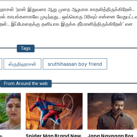
திஹாசன் ‘நான் இதுவரை ஆறு முறை ஆழமாக காதலித்திருக்கிறேன்..
 காயங்களாகவே முடிந்தது.. ஒவ்வொரு பிரிவும் என்னை வேறுபட்
ேன்.. இப்போதைக்கு தனியாக இருக்க தீர்மானித்திருக்கிறேன்’ என
Tags
ஸ்ருதிஹாசன்
sruthihaasan boy friend
From Around the web
தை
Spider Man Brand New
Jana Nayagan Box