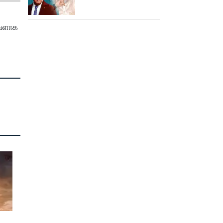
எம்ஜிஆர்... அப்புறம்
நடந்தது இதுதான்!
டவளாக