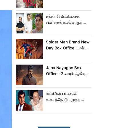
Crazy Love பாடல்!
சுந்தர்.சி விலகியதை
நான்தான் கமல் சாருக்கே
சொன்னேன் - குஷ்பு
Spider Man Brand New
Day Box Office : பாக்ஸ்
ஆபிஸில் தூள் கிளப்பும்
ஸ்பைடர் மேன் பிராண்ட் நியூ
டே!
Jana Nayagan Box
Office : 2 வாரம் ஆகியும்
ஜன நாயகன் வசூல்
இவ்ளோதானா?
வாலியின் பாடலைக்
கூச்சத்தோடு மறுத்த
எம்ஜிஆர்... அப்புறம்
நடந்தது இதுதான்!