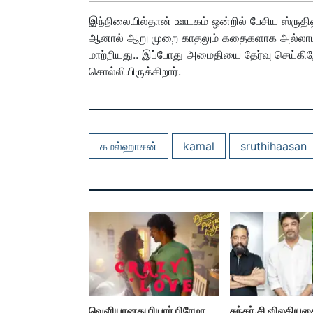
இந்நிலையில்தான் ஊடகம் ஒன்றில் பேசிய ஸ்ரு
ஆனால் ஆறு முறை காதலும் கதைகளாக அல்லாமல்
மாற்றியது.. இப்போது அமைதியை தேர்வு செய்கிற
சொல்லியிருக்கிறார்.
கமல்ஹாசன்
kamal
sruthihaasan
வெளியானது பியார் பிரேமா
சுந்தர்.சி விலகிய