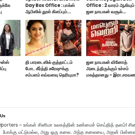
ுக்கே
Day Box Office : பாக்ஸ்
Office : 2 வாரம் ஆகியும்
ு
ஆபிஸில் தூள் கிளப்பும்
ஜன நாயகன் வசூல்
ஸ்பைடர் மேன் பிராண்ட் நியூ
இவ்ளோதானா?
டே!
சன்ஸ்
தி பாரடைஸில் குத்தாட்டம்
ஜன நாயகன் வினோத்
ப்பு
போட கீர்த்தி சுரேஷுக்கு
அடைந்திருக்கும் உச்சம்
சம்பளம் எவ்வளவு தெரியுமா?
மகத்தானது - இரா.சரவண
 Us
porters – உங்கள் சினிமா உலகத்தின் உண்மைச் செய்தித் தளம்! சி
ுபோக்கு மட்டுமல்ல, அது ஒரு கலை. அந்த கலையை, அதன் பின்னணி