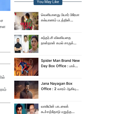
You May Like
வெளியானது பியார் பிரேமா
சை
கல்யாணம் படத்தின்
Crazy Love பாடல்!
களை
சுந்தர்.சி விலகியதை
நான்தான் கமல் சாருக்கே
சொன்னேன் - குஷ்பு
Spider Man Brand New
Day Box Office : பாக்ஸ்
ஆபிஸில் தூள் கிளப்பும்
ஸ்பைடர் மேன் பிராண்ட் நியூ
ில்
டே!
Jana Nayagan Box
Office : 2 வாரம் ஆகியும்
ராம்
ஜன நாயகன் வசூல்
இவ்ளோதானா?
வாலியின் பாடலைக்
கூச்சத்தோடு மறுத்த