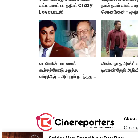
கல்யாணம் படத்தின் Crazy
நான்தான் கமல் சார
Love பாடல்!
சொன்னேன் - குஷ்ப
வாலியின் பாடலைக்
விஸ்வநாத் அண்ட் 
கூச்சத்தோடு மறுத்த
டிரைலர் தேதி அறிவி
எம்ஜிஆர்... அப்புறம் நடந்தது
இதுதான்!
About
Cinere
பொழுத