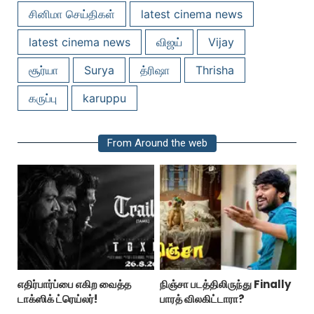
சினிமா செய்திகள்
latest cinema news
latest cinema news
விஜய்
Vijay
சூர்யா
Surya
த்ரிஷா
Thrisha
கருப்பு
karuppu
From Around the web
எதிர்பார்ப்பை எகிற வைத்த
நிஞ்சா படத்திலிருந்து Finally
டாக்ஸிக் ட்ரெய்லர்!
பாரத் விலகிட்டாரா?