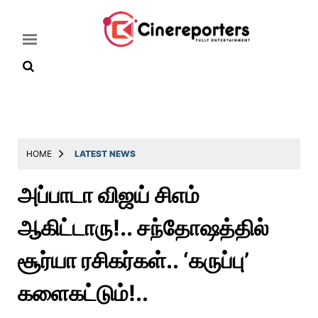
Home
Latest
HOME
LATEST NEWS
News
அப்பாடா விஜய் சிஎம்
Throwback
ஆகிட்டாரு!.. சந்தோஷத்தில்
Television
Reviews
சூர்யா ரசிகர்கள்.. ‘கருப்பு’
Photos
களைகட்டும்!..
Story