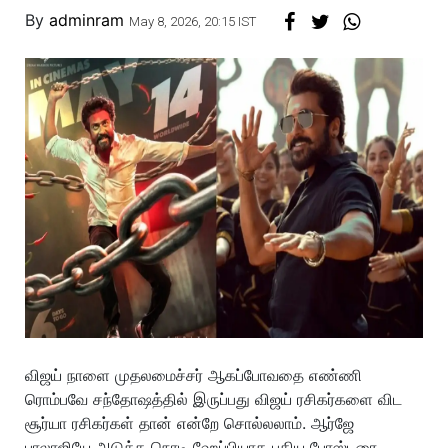
By
adminram
May 8, 2026, 20:15 IST
விஜய் நாளை முதலமைச்சர் ஆகப்போவதை எண்ணி
ரொம்பவே சந்தோஷத்தில் இருப்பது விஜய் ரசிகர்களை விட
சூர்யா ரசிகர்கள் தான் என்றே சொல்லலாம். ஆர்ஜே
பாலாஜியே அடுத்த நொடி ஹேப்பியாக புதிய போஸ்டரை