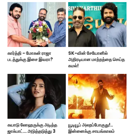
கார்த்தி - மோகன் ராஜா
SK-வின் சேயோனில்
படத்துக்கு இசை இவரா?
அதிரடியான மாற்றத்தை செய்த
கமல்!
கயாடு லோஹருக்கு அடித்த
யூடியூப் அலறப்போகுது!..
ஜாக்பாட்... அடுத்தடுத்து 3
இன்னைக்கு சாயங்காலம்