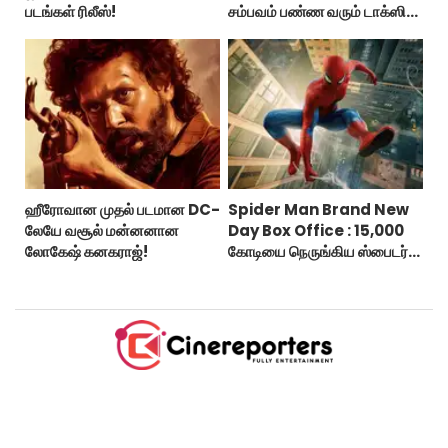
படங்கள் ரிலீஸ்!
சம்பவம் பண்ண வரும் டாக்ஸிக்
டிரைலர்!..
ஹீரோவான முதல் படமான DC-
Spider Man Brand New
லேயே வசூல் மன்னனான
Day Box Office : 15,000
லோகேஷ் கனகராஜ்!
கோடியை நெருங்கிய ஸ்பைடர்
மேன் பிராண்ட் நியூ டே!