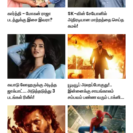
கார்த்தி - மோகன் ராஜா
SK-வின் சேயோனில்
படத்துக்கு இசை இவரா?
அதிரடியான மாற்றத்தை செய்த
கமல்!
கயாடு லோஹருக்கு அடித்த
யூடியூப் அலறப்போகுது!..
ஜாக்பாட்... அடுத்தடுத்து 3
இன்னைக்கு சாயங்காலம்
படங்கள் ரிலீஸ்!
சம்பவம் பண்ண வரும் டாக்ஸிக்
டிரைலர்!..