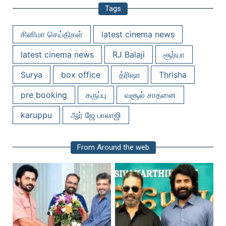
Tags
சினிமா செய்திகள்
latest cinema news
latest cinema news
RJ Balaji
சூர்யா
Surya
box office
த்ரிஷா
Thrisha
pre booking
கருப்பு
வசூல் சாதனை
karuppu
ஆர் ஜே பாலாஜி
From Around the web