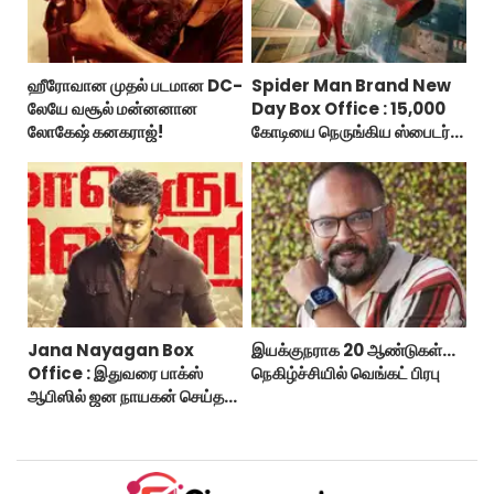
ஹீரோவான முதல் படமான DC-
Spider Man Brand New
லேயே வசூல் மன்னனான
Day Box Office : 15,000
லோகேஷ் கனகராஜ்!
கோடியை நெருங்கிய ஸ்பைடர்
மேன் பிராண்ட் நியூ டே!
Jana Nayagan Box
இயக்குநராக 20 ஆண்டுகள்...
Office : இதுவரை பாக்ஸ்
நெகிழ்ச்சியில் வெங்கட் பிரபு
ஆபிஸில் ஜன நாயகன் செய்த
வசூல்?