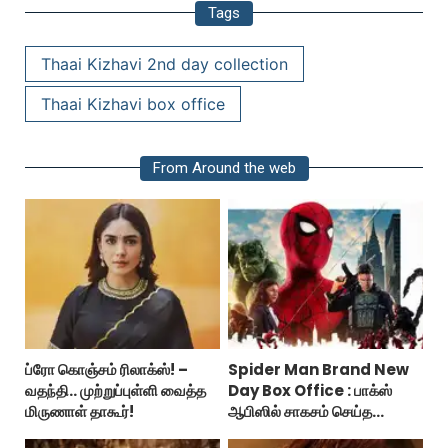
Tags
Thaai Kizhavi 2nd day collection
Thaai Kizhavi box office
From Around the web
ப்ரோ கொஞ்சம் ரிலாக்ஸ்! –
Spider Man Brand New
வதந்தி.. முற்றுப்புள்ளி வைத்த
Day Box Office : பாக்ஸ்
மிருணாள் தாகூர்!
ஆபிஸில் சாகசம் செய்த
ஸ்பைடர் மேன் பிராண்ட் நியூ டே!