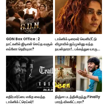
GDN Box Office : 2
டாக்ஸிக் டிரைலர் வெளியீட்டு
நாட்களில் ஜிடிஎன் செய்த வசூல்
விழாவில் ஜம்முன்னு வந்த
எவ்ளோ தெரியுமா?
நயன்தாரா!.. பக்கத்துல யாரு
பாருங்க!..
எதிர்பார்ப்பை எகிற வைத்த
நிஞ்சா படத்திலிருந்து Finally
டாக்ஸிக் ட்ரெய்லர்!
பாரத் விலகிட்டாரா?