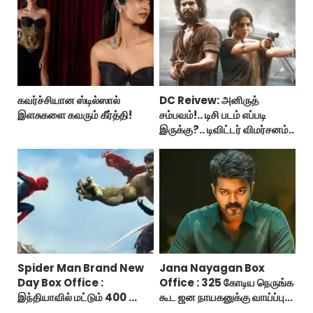
கவர்ச்சியான ஸ்டில்ஸால்
DC Reivew: அனிருத்
இளசுகளை கவரும் கீர்த்தி!
சம்பவம்!.. டிசி படம் எப்படி
இருக்கு?.. டிவிட்டர் விமர்சனம்..
Spider Man Brand New
Jana Nayagan Box
Day Box Office :
Office : 325 கோடிய நெருங்க
இந்தியாவில் மட்டும் 400 கோடி
கூட ஜன நாயகனுக்கு வாய்ப்பு
வசூலித்ததா ஸ்பைடர் மேன்
இல்ல!