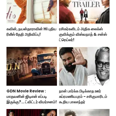
கவின், நயன்தாராவின் Hi புதிய
ரசிகர்களிடம் அதிக லைக்ஸ்
ரிலீஸ் தேதி அறிவிப்பு!
குவிக்கும் விஸ்வநாத் & சன்ஸ்
ட்ரெய்லர்!
GDN Movie Review :
நான் பார்க்க பிடிக்காத ஊர்
மாதவனின் ஜிடிஎன் எப்படி
சுப்ரமணியபுரம் - சசிகுமாரிடம்
இருக்கு?... ட்விட்டர் விமர்சனம்!
கூறிய பாலசந்தர்