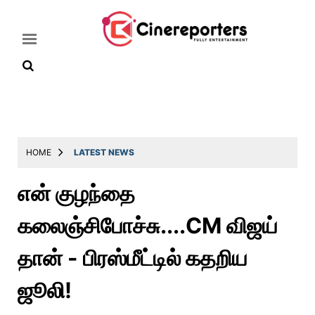
Home
Latest
HOME
LATEST NEWS
News
என் குழந்தை
Throwback
கலைஞ்சிபோச்சு....CM விஜய்
Television
Reviews
தான் - பிரஸ்மீட்டில் கதறிய
Photos
ஜூலி!
Story