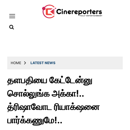
Home
Latest
HOME
LATEST NEWS
News
தளபதியை கேட்டேன்னு
Throwback
சொல்லுங்க அக்கா!..
Television
Reviews
த்ரிஷாவோட ரியாக்‌ஷனை
Photos
பார்க்கணுமே!..
Story