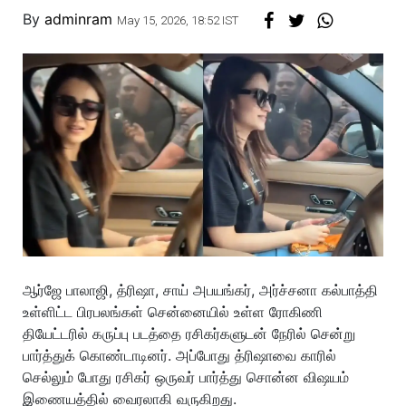
By
adminram
May 15, 2026, 18:52 IST
ஆர்ஜே பாலாஜி, த்ரிஷா, சாய் அபயங்கர், அர்ச்சனா கல்பாத்தி
உள்ளிட்ட பிரபலங்கள் சென்னையில் உள்ள ரோகிணி
தியேட்டரில் கருப்பு படத்தை ரசிகர்களுடன் நேரில் சென்று
பார்த்துக் கொண்டாடினர். அப்போது த்ரிஷாவை காரில்
செல்லும் போது ரசிகர் ஒருவர் பார்த்து சொன்ன விஷயம்
இணையத்தில் வைரலாகி வருகிறது.