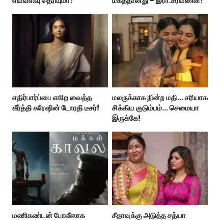
எவ்வளவு தெரியுமா?
மகத்தானது - இரா.சரவணன்!
எதிர்பார்ப்பை எகிற வைத்த
மலருக்காக நின்ற மதி… சரியாக
கீர்த்தி சுரேஷின் டோரதி டீசர்!
சிக்கிய குடும்பம்… செமையா
இருக்கே!
மணிகண்டன் போலீஸாக
சீதாவுக்கு அடுத்த சத்யா