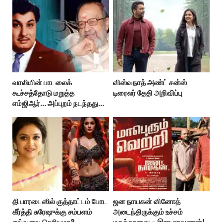
வாலியின் பாடலைக்
விஸ்வநாத் அண்ட் சன்ஸ்
கூச்சத்தோடு மறுத்த
டிரைலர் தேதி அறிவிப்பு
எம்ஜிஆர்... அப்புறம் நடந்தது
இதுதான்!
தி பாரடைஸில் குத்தாட்டம் போட
ஜன நாயகன் வினோத்
கீர்த்தி சுரேஷுக்கு சம்பளம்
அடைந்திருக்கும் உச்சம்