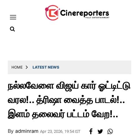
Home
Latest
HOME
LATEST NEWS
News
நல்லவேளை விஜய் கார் ஓட்டிட்டு
Throwback
வரல!.. த்ரிஷா வைத்த பாடல்!..
Television
Reviews
இளம் தலைவர் பட்டம் வேற!..
Photos
By
adminram
Story
Apr 23, 2026, 19:54 IST