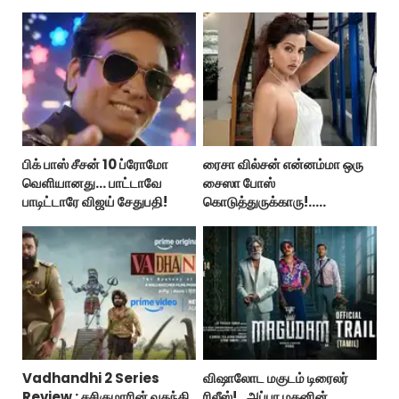
பிக் பாஸ் சீசன் 10 ப்ரோமோ
ரைசா வில்சன் என்னம்மா ஒரு
வெளியானது... பாட்டாவே
சைஸா போஸ்
பாடிட்டாரே விஜய் சேதுபதி!
கொடுத்துருக்காரு!..
கவர்ச்சியின் உச்சம்!..
Vadhandhi 2 Series
விஷாலோட மகுடம் டிரைலர்
Review : சசிகுமாரின் வதந்தி
ரிலீஸ்!.. அப்பா மகனின்