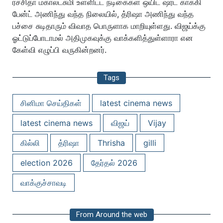
ரச்சிதா மகாலட்சுமி உள்ளிட்ட நடிகைகள் ஒயிட் ஷர்ட் காக்கி
பேன்ட் அணிந்து வந்த நிலையில், த்ரிஷா அணிந்து வந்த
பச்சை சுடிதாரும் விவாத பொருளாக மாறியுள்ளது. விஜய்க்கு
ஓட்டுப்போடாமல் அதிமுகவுக்கு வாக்களித்துள்ளாரா என
கேள்வி எழுப்பி வருகின்றனர்.
Tags
சினிமா செய்திகள்
latest cinema news
latest cinema news
விஜய்
Vijay
கில்லி
த்ரிஷா
Thrisha
gilli
election 2026
தேர்தல் 2026
வாக்குச்சாவடி
From Around the web