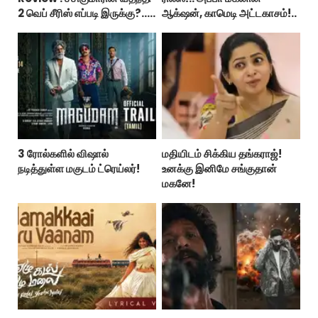
2 வெப் சீரிஸ் எப்படி இருக்கு?...
ஆக்‌ஷன், காமெடி அட்டகாசம்!..
ட்விட்டர் விமர்சனம்!
3 ரோல்களில் விஷால்
மதியிடம் சிக்கிய தங்கராஜ்!
நடித்துள்ள மகுடம் ட்ரெய்லர்!
உனக்கு இனிமே சங்குதான்
மகனே!