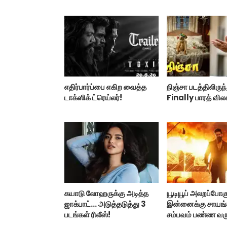
எதிர்பார்ப்பை எகிற வைத்த
நிஞ்சா படத்திலிருந
டாக்ஸிக் ட்ரெய்லர்!
Finally பாரத் வில
கயாடு லோஹருக்கு அடித்த
யூடியூப் அலறப்போகு
ஜாக்பாட்... அடுத்தடுத்து 3
இன்னைக்கு சாயங்
படங்கள் ரிலீஸ்!
சம்பவம் பண்ண வரு
டாக்ஸிக் டிரைலர்!..