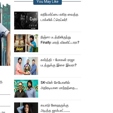
You May Like
எதிர்பார்ப்பை எகிற வைத்த
டாக்ஸிக் ட்ரெய்லர்!
நிஞ்சா படத்திலிருந்து
Finally பாரத் விலகிட்டாரா?
கார்த்தி - மோகன் ராஜா
படத்துக்கு இசை இவரா?
ரு
SK-வின் சேயோனில்
அதிரடியான மாற்றத்தை
செய்த கமல்!
கயாடு லோஹருக்கு
அடித்த ஜாக்பாட்...