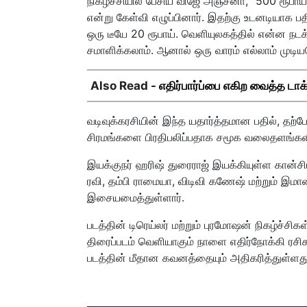
நிகழ்ச்சியில் பேசிய விஜே அஞ்சனா, "500 ரூபாய
என்று கேள்வி எழுப்பினார். இதற்கு உடனடியாக பத
ஒரு டீயே 20 ரூபாய். வெளியுலகத்தில் என்ன நடக
சமாளிக்கலாம். ஆனால் ஒரு வாரம் எல்லாம் முடிய
Also Read -
எதிர்பார்ப்பை எகிற வைத்த டாக்
வடிவுக்கரசியின் இந்த யதார்த்தமான பதில், த
சிரமங்களை பிரதிபலிப்பதாக சமூக வலைதளங்களில்
இயக்குநர் ஹரிஷ் துரைராஜ் இயக்கியுள்ள கான்சிட
ரவி, தம்பி ராமையா, விடிவி கணேஷ் மற்றும் இமான
இசையமைத்துள்ளார்.
படத்தின் டிரெய்லர் மற்றும் புரமோஷன் நிகழ்ச்சி
திரைப்படம் வெளியாகும் நாளை எதிர்நோக்கி ரசிகர்
படத்தின் மீதான கவனத்தையும் அதிகரித்துள்ளது