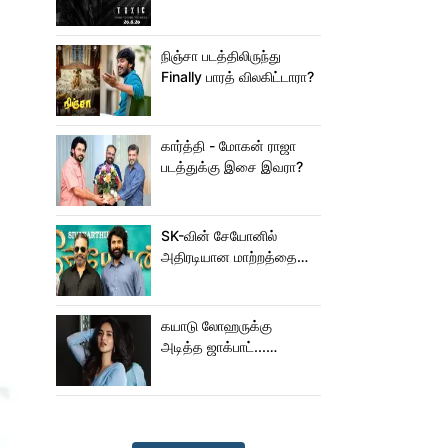
நிஞ்சா படத்திலிருந்து
Finally பாரத் விலகிட்டாரா?
கார்த்தி - மோகன் ராஜா
படத்துக்கு இசை இவரா?
SK-வின் சேயோனில்
அதிரடியான மாற்றத்தை
செய்த கமல்!
கயாடு லோஹருக்கு
அடித்த ஜாக்பாட்...
அடுத்தடுத்து 3 படங்கள்
ரிலீஸ்!