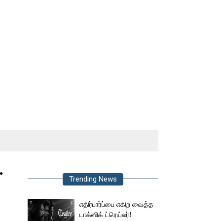
.
Trending News
எதிர்பார்ப்பை எகிற வைத்த
டாக்ஸிக் ட்ரெய்லர்!