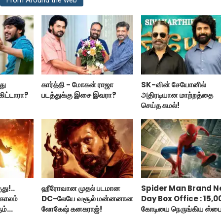
From Around the web
்து
கார்த்தி - மோகன் ராஜா
SK-வின் சேயோனில்
கிட்டாரா?
படத்துக்கு இசை இவரா?
அதிரடியான மாற்றத்தை
செய்த கமல்!
து!..
ஹீரோவான முதல் படமான
Spider Man Brand 
காலம்
DC-லேயே வசூல் மன்னனான
Day Box Office : 15,0
ம்
லோகேஷ் கனகராஜ்!
கோடியை நெருங்கிய ஸ்பை
மேன் பிராண்ட் நியூ டே!