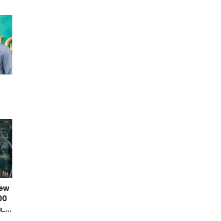
New
00
டர்