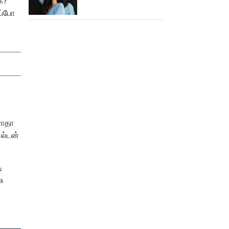
க?"
அடுத்தடுத்து 3 படங்கள்
ப்போ
ரிலீஸ்!
ராதா
ோல்டன்
ி
ு