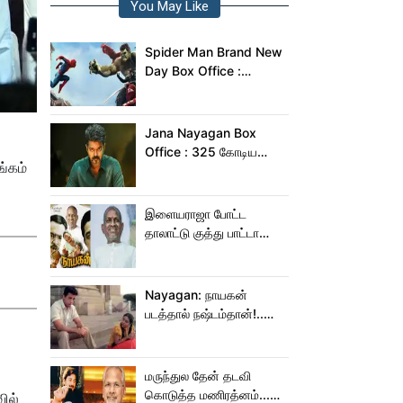
You May Like
Spider Man Brand New
Day Box Office :
இந்தியாவில் மட்டும் 400
கோடி வசூலித்ததா
ஸ்பைடர் மேன் பிராண்ட் நியூ
Jana Nayagan Box
டே?
Office : 325 கோடிய
்கம்
நெருங்க கூட ஜன
நாயகனுக்கு வாய்ப்பு இல்ல!
இளையராஜா போட்ட
தாலாட்டு குத்து பாட்டா
மாறிடுச்சி!.. நாயகனில்
நடந்த சம்பவம்!...
Nayagan: நாயகன்
படத்தால் நஷ்டம்தான்!..
ஒரு லாபமும்
இல்லை!..தயாரிப்பாளர்
மகள் பேட்டி..
மருந்துல தேன் தடவி
கொடுத்த மணிரத்னம்...
ில்