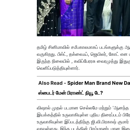
தமிழ் சினிமாவில் சமீபகாலமாகப் படங்களுக்கு ஆ
வருகிறது. பீஸ்ட், தக்லைஃப், ஜெயிலர், கோட் 
இருந்த நிலையில் , கவிப்பேரரசு வைரமுத்து இ
வெளிப்படுத்தியுள்ளார்.
Also Read -
Spider Man Brand New Day 
ஸ்பைடர் மேன் பிராண்ட் நியூ டே?
விஷால் முதல் படமான செல்லமே மற்றும் 'ஆனந்
இயக்கத்தில் உருவாகியுள்ள புதிய திரைப்படம் பிரேக
உருவாகியுள்ள இப்படத்திற்கு ஜி.வி.பிரகாஷ் குமா
வரவுள்ளது. இந்த படத்தின் பிரம்மாண்டமான இசை ம