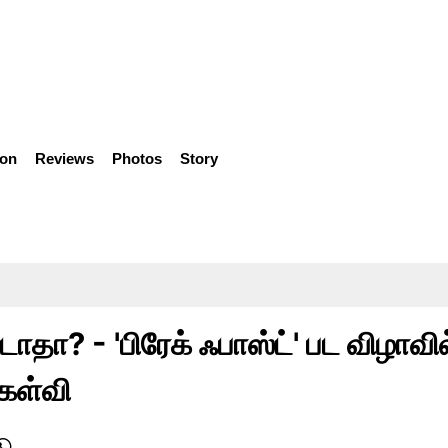
ion
Reviews
Photos
Story
டாதா? - 'பிரேக் ஃபாஸ்ட்' பட விழாவில
கேள்வி