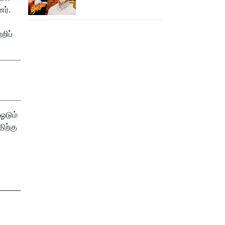
ரோஜா உருவானது
ர்.
இப்படிதானா?
றிப்
ஓடும்
ிற்கு