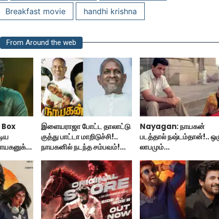
Breakfast movie
handhi krishna
From Around the web
 Box
இளையராஜா போட்ட தாலாட்டு
Nayagan: நாயகன்
டிய
குத்து பாட்டா மாறிடுச்சி!..
படத்தால் நஷ்டம்தான்!.. ஒர
ாயகனுக்கு
நாயகனில் நடந்த சம்பவம்!...
லாபமும்
இல்லை!..தயாரிப்பாளர் மக
பேட்டி..