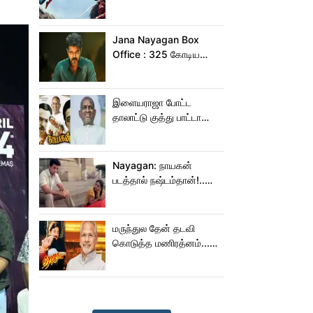
இந்தியாவில் மட்டும் 400
கோடி வசூலித்ததா
ஸ்பைடர் மேன் பிராண்ட் நியூ
Jana Nayagan Box
டே?
Office : 325 கோடிய
நெருங்க கூட ஜன
நாயகனுக்கு வாய்ப்பு இல்ல!
இளையராஜா போட்ட
தாலாட்டு குத்து பாட்டா
மாறிடுச்சி!.. நாயகனில்
நடந்த சம்பவம்!...
Nayagan: நாயகன்
படத்தால் நஷ்டம்தான்!..
ஒரு லாபமும்
இல்லை!..தயாரிப்பாளர்
மகள் பேட்டி..
மருந்துல தேன் தடவி
கொடுத்த மணிரத்னம்...
ரோஜா உருவானது
இப்படிதானா?