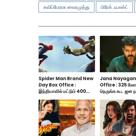
கவிப்பேரரசு வைரமுத்து
பிரேக் ஃபாஸ்ட்
Spider Man Brand New
Jana Nayagan
Day Box Office :
Office : 325 கோ
இந்தியாவில் மட்டும் 400
நெருங்க கூட ஜன ந
கோடி வசூலித்ததா ஸ்பைடர்
வாய்ப்பு இல்ல!
மேன் பிராண்ட் நியூ டே?