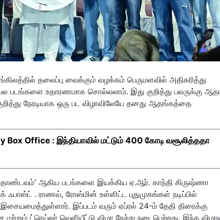
ங்கிலத்தில் தலைப்பு வைக்கும் வழக்கம் பெருமளவில் அதிகரித்து
என பல படங்களை உதாரணமாக சொல்லலாம். இது குறித்து பலருக்கு ஆதங
துகுறித்து நேரடியாக ஒரு பட விழாவிலேயே தனது ஆதங்கத்தை
Box Office : இந்தியாவில் மட்டும் 400 கோடி வசூலித்ததா
த தாண்டவம்' ஆகிய படங்களை இயக்கிய ஏ.ஆர். காந்தி கிருஷ்ணா
் ஃபாஸ்ட் . ராணவ், ரோஸ்மின் உள்ளிட்ட புதுமுகங்கள் நடிப்பில்
ர் இசையமைத்துள்ளார். இப்படம் வரும் ஏப்ரல் 24-ம் தேதி திரைக்கு
ற்றும் ட்ரெய்லர் வெளியீட்டு விழா நேற்று நடைபெற்றது. இந்த விழாவ