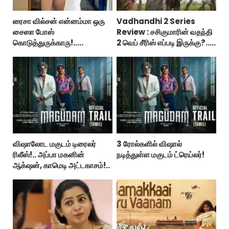
ரைசா வில்சன் என்னம்மா ஒரு
Vadhandhi 2 Series
சைஸா போஸ்
Review : சசிகுமாரின் வதந்தி
கொடுத்துருக்காரு!..
2 வெப் சீரிஸ் எப்படி இருக்கு?...
கவர்ச்சியின் உச்சம்!..
ட்விட்டர் விமர்சனம்!
விஷாலோட மகுடம் டிரைலர்
3 ரோல்களில் விஷால்
ரிலீஸ்!.. அப்பா மகனின்
நடித்துள்ள மகுடம் ட்ரெய்லர்!
ஆக்‌ஷன், காமெடி அட்டகாசம்!..