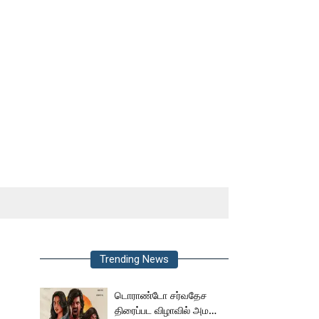
Trending News
டொராண்டோ சர்வதேச
திரைப்பட விழாவில் அமலா