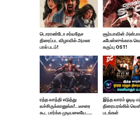
டொராண்டோ சர்வதேச
சூர்யாவின் அன்ப
திரைப்பட விழாவில் அமலா
ஃபேன்ஸுக்காக வ
பால் படம்!
கருப்பு OST!
ரத்த வாந்தி எடுத்து
இந்த வாரம் ஓடிடி மற
வச்சிருக்கானுங்க!.. டீசரை
திரையரங்கில் வெள
கூட பார்க்க முடியலையே..
படங்கள்
நானியின் ‘பாரடைஸ்’
பிழைக்குமா?