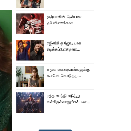
பால் படம்!
சூர்யாவின் அன்பான
ஃபேன்ஸுக்காக
வெளியானது கருப்பு OST!
ரஜினிக்கு ஜோடியாக
நடிக்கப்போகிறாரா
சிவகார்த்திகேயன் பட
ஹீரோயின்?
சமூக வலைதளங்களுக்கு
கம்பேக் கொடுத்த
கெனிஷா
ரத்த வாந்தி எடுத்து
வச்சிருக்கானுங்க!.. டீசரை
கூட பார்க்க முடியலையே..
நானியின் ‘பாரடைஸ்’
பிழைக்குமா?