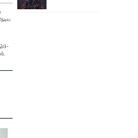
கூட பார்க்க முடியலையே..
நானியின் ‘பாரடைஸ்’
்
பிழைக்குமா?
 ஆடிய
்பி-
ர்.