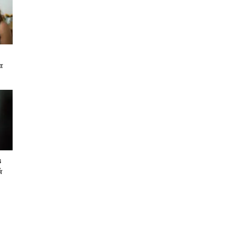
ா
s
்