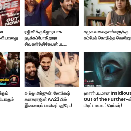
ான
ரஜினிக்கு ஜோடியாக
சமூக வலைதளங்களுக்கு
ெளியானது
நடிக்கப்போகிறாரா
கம்பேக் கொடுத்த கெனிஷ
சிவகார்த்திகேயன் பட
ஹீரோயின்?
்றும்
அல்லு அர்ஜுன், லோகேஷ்
ஹாரர் படமான Insidiou
ியாகும்
கனகராஜின் AA23யில்
Out of the Further-ன
இணையும் பாலிவுட் ஹீரோ!
மிரட்டலான ட்ரெய்லர்!