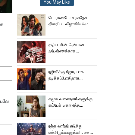
You May Like
டொராண்டோ சர்வதேச
கை
திரைப்பட விழாவில் அமலா
பால் படம்!
சூர்யாவின் அன்பான
ஃபேன்ஸுக்காக
வெளியானது கருப்பு OST!
ரஜினிக்கு ஜோடியாக
நடிக்கப்போகிறாரா
சிவகார்த்திகேயன் பட
ஹீரோயின்?
சமூக வலைதளங்களுக்கு
ரியவே
கம்பேக் கொடுத்த
கெனிஷா
ரத்த வாந்தி எடுத்து
வச்சிருக்கானுங்க!.. டீசரை